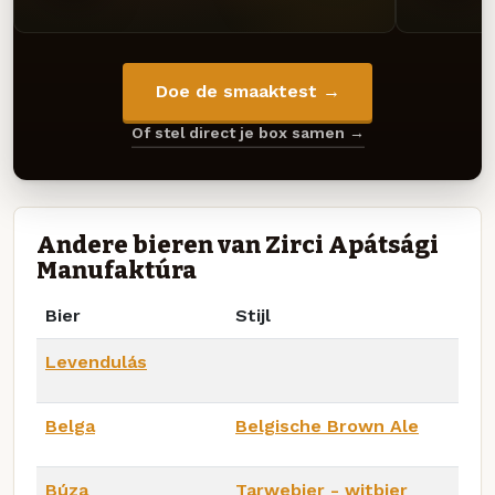
Doe de smaaktest →
Of stel direct je box samen →
Andere bieren van Zirci Apátsági
Manufaktúra
Bier
Stijl
Levendulás
Belga
Belgische Brown Ale
Búza
Tarwebier - witbier