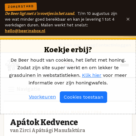
ZOMERSTAND
De Beer ligt met z'n voetjes in het zand.
T/m 10 augustus zijn
×
we wat minder goed bereikbaar en kan je levering 1 tot 4
werkdagen duren. Mailen werkt het snelst:
hello@beerinabox.nl
Ik heb een vraag
Contact
Inloggen
Koekje erbij?
De Beer houdt van cookies, het liefst met honing.
Zodat zijn site super werkt en om lekker te
grasduinen in webstatistieken.
Klik hier
voor meer
informatie over zijn honingwafels.
Navigatie
Voorkeuren
Cookies toestaan
FRUITBIER · ZIRCI APÁTSÁGI MANUFAKTÚRA
Apátok Kedvence
van Zirci Apátsági Manufaktúra