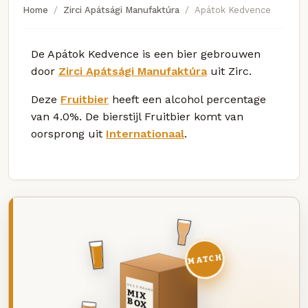
Home
Zirci Apátsági Manufaktúra
Apátok Kedvence
De Apátok Kedvence is een bier gebrouwen
door
Zirci Apátsági Manufaktúra
uit Zirc.
Deze
Fruitbier
heeft een alcohol percentage
van 4.0%. De bierstijl Fruitbier komt van
oorsprong uit
Internationaal
.
MATCH
DEZE MAAND
MIX
BOX