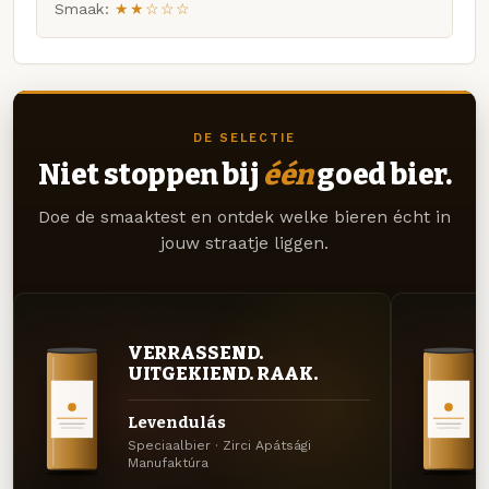
Smaak:
★★☆☆☆
DE SELECTIE
Niet stoppen bij
één
goed bier.
Doe de smaaktest en ontdek welke bieren écht in
jouw straatje liggen.
VERRASSEND.
UITGEKIEND. RAAK.
Levendulás
Speciaalbier · Zirci Apátsági
Manufaktúra