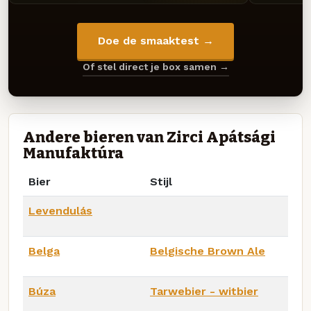
Doe de smaaktest →
Of stel direct je box samen →
Andere bieren van Zirci Apátsági
Manufaktúra
Bier
Stijl
Levendulás
Belga
Belgische Brown Ale
Búza
Tarwebier - witbier