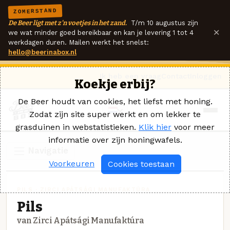
ZOMERSTAND
De Beer ligt met z'n voetjes in het zand.
T/m 10 augustus zijn
×
we wat minder goed bereikbaar en kan je levering 1 tot 4
werkdagen duren. Mailen werkt het snelst:
hello@beerinabox.nl
Ik heb een vraag
Contact
Inloggen
Koekje erbij?
De Beer houdt van cookies, het liefst met honing.
Zodat zijn site super werkt en om lekker te
grasduinen in webstatistieken.
Klik hier
voor meer
informatie over zijn honingwafels.
Navigatie
Voorkeuren
Cookies toestaan
PILS · ZIRCI APÁTSÁGI MANUFAKTÚRA
Pils
van Zirci Apátsági Manufaktúra