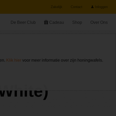
Zakelijk
Contact
Inloggen
De Beer Club
Cadeau
Shop
Over Ons
ken.
Klik hier
voor meer informatie over zijn honingwafels.
White)