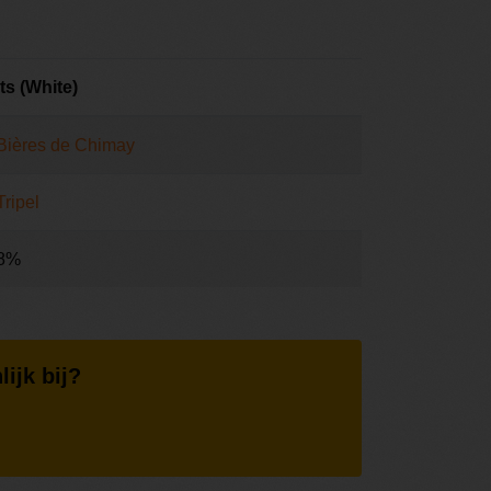
s (White)
Bières de Chimay
Tripel
8%
lijk bij?