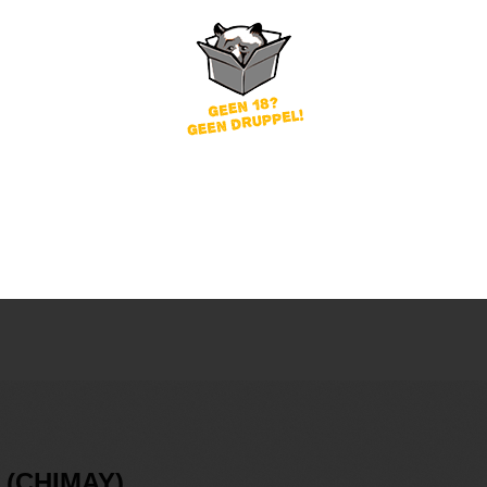
word
Wachtwoord vergeten?
of
nog geen account?
gin
x (CHIMAY)