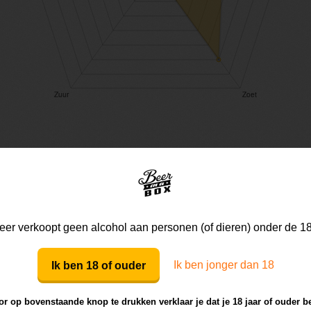
Mijn mening
Die van anderen
er verkoopt geen alcohol aan personen (of dieren) onder de 18
Mijn review bij dit bier
Ik ben jonger dan 18
Ik ben 18 of ouder
r op bovenstaande knop te drukken verklaar je dat je 18 jaar of ouder b