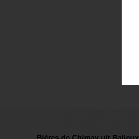
Email
Pass
Lo
Bières de Chimay uit Baileu