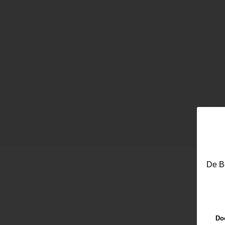
De Be
Doo