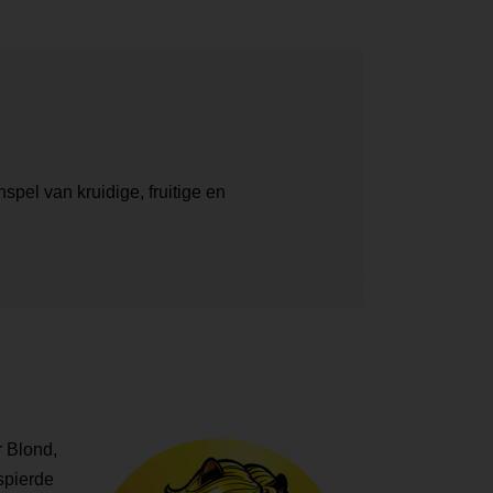
pel van kruidige, fruitige en
r Blond,
espierde