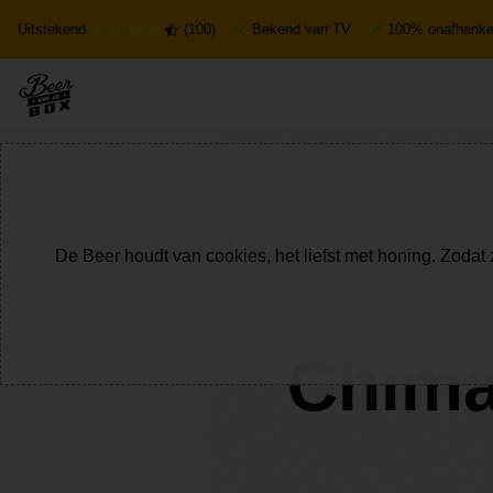
Uitstekend
(100)
Bekend van TV
100% onafhankel
Bekijk alle bieren
De Beer houdt van cookies, het liefst met honing. Zodat 
Chima