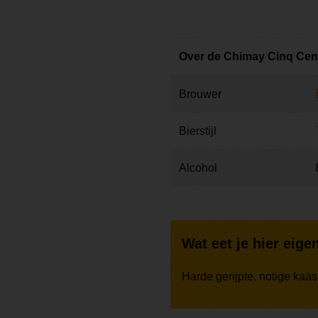
Over de Chimay Cinq Cent
Brouwer
Bierstijl
Alcohol
Wat eet je hier eigen
Harde gerijpte, notige kaas