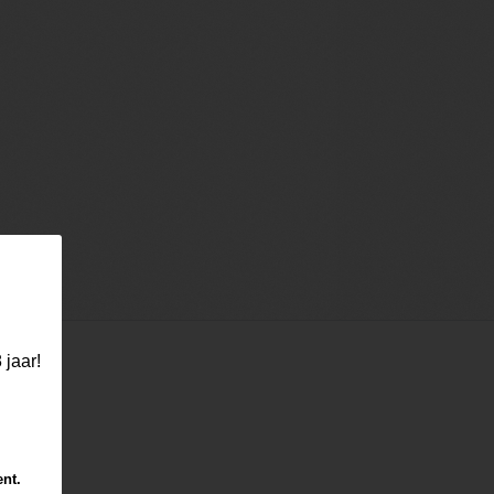
 jaar!
ent.