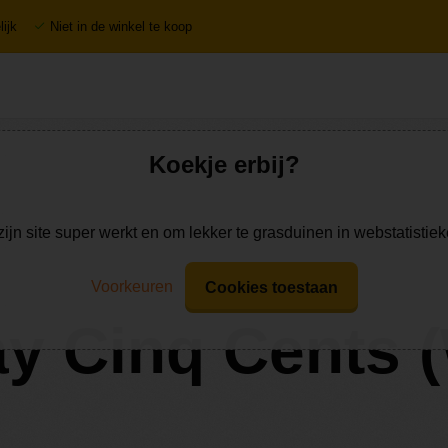
ijk
Niet in de winkel te koop
Koekje erbij?
zijn site super werkt en om lekker te grasduinen in webstatistie
Voorkeuren
Cookies toestaan
y Cinq Cents (