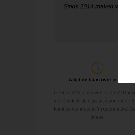
Sinds 2014 maken we maa
Altijd de baas over je box
Geen zin? Sla ‘m over. Te druk? Pauz
met één klik. Jij bepaalt wanneer de 
komt én wanneer je 'm openmaakt. G
stress.