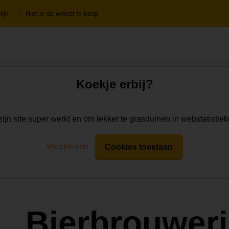
ijk
Niet in de winkel te koop
Koekje erbij?
zijn site super werkt en om lekker te grasduinen in webstatistie
Voorkeuren
Cookies toestaan
Bierbrouweri