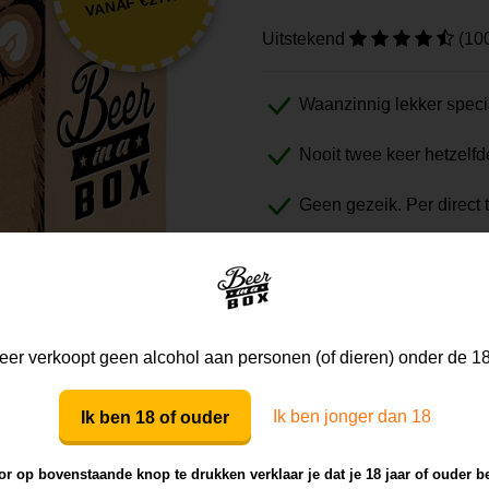
VANAF €27.50
Uitstekend
(10
Waanzinnig lekker speci
Nooit twee keer hetzelfd
Geen gezeik. Per direct 
Probeer de Beer
er verkoopt geen alcohol aan personen (of dieren) onder de 18
Ik ben jonger dan 18
Ik ben 18 of ouder
r op bovenstaande knop te drukken verklaar je dat je 18 jaar of ouder b