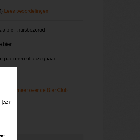
0)
Lees beoordelingen
aalbier thuisbezorgd
e bier
te pauzeren of opzegbaar
Lees meer over de Bier Club
 jaar!
ent.