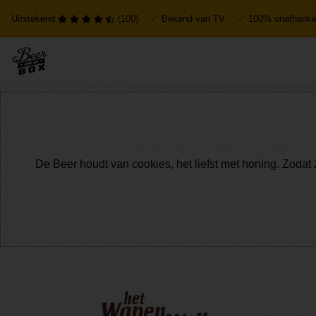
Uitstekend
(100)
Bekend van TV
100% onafhankel
Home
Alle brouwerijen
Bierbrouwerij Het Wapen van Well_
De Beer houdt van cookies, het liefst met honing. Zodat 