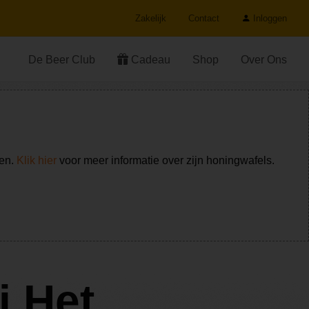
Zakelijk
Contact
Inloggen
De Beer Club
Cadeau
Shop
Over Ons
ken.
Klik hier
voor meer informatie over zijn honingwafels.
j Het