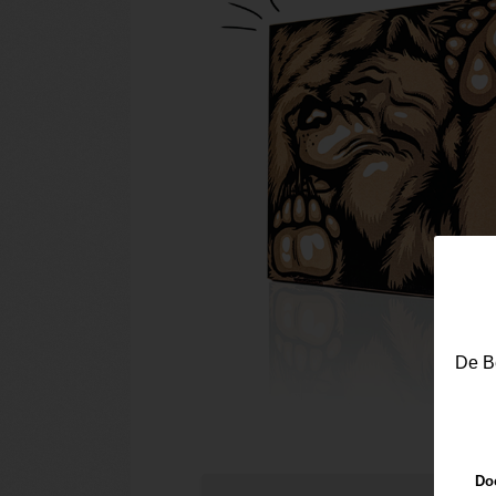
De Be
Doo