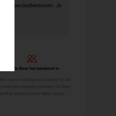
ende speciaalbierboxen. Je
Met de Beer het weekend in
fect voor je vrijdagavond, lekker bij het
n en/of met vrienden genieten. De Beer
geeft je weekend meer
kleur
smaak.