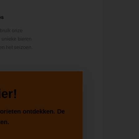
os
ebruik onze
e unieke bieren
 en het seizoen.
er!
vorieten ontdekken. De
ten.