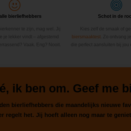
alle bierliefhebbers
Schot in de ro
ierkenner te zijn, mag wel. Jij
Kies zelf de smaak of g
ie je lekker vindt – afgestemd
biersmaaktest
. Zo ontvang j
errassend? Vaak. Eng? Nooit.
die perfect aansluiten bij jou
é, ik ben om. Geef me bi
enden bierliefhebbers die maandelijks nieuwe fa
r regelt het. Jij hoeft alleen nog maar te genie