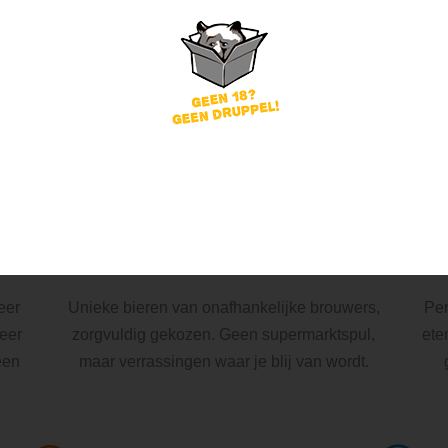
ndelijks
duizenden bierliefhebbers
blij met verrass
bent in goed gezelschap.
Beer in a Box
Topkwaliteit speciaalbier, eerlijke prijs
eer
Unieke bieren van onafhankelijke brouwers,
Per
Beer
zorgvuldig gekozen. Geen supermarktspul,
ete
een
maar verrassingen waar je blij van wordt.