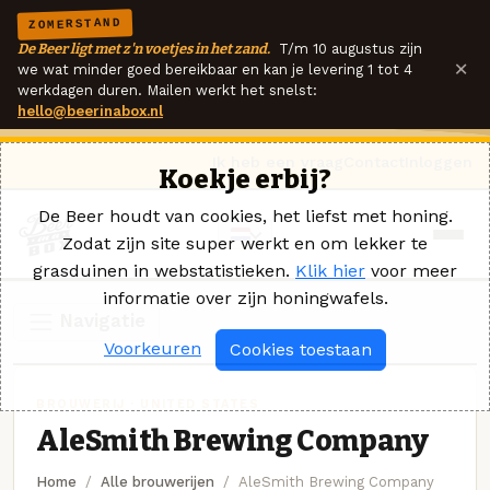
ZOMERSTAND
De Beer ligt met z'n voetjes in het zand.
T/m 10 augustus zijn
×
we wat minder goed bereikbaar en kan je levering 1 tot 4
werkdagen duren. Mailen werkt het snelst:
hello@beerinabox.nl
Ik heb een vraag
Contact
Inloggen
Koekje erbij?
De Beer houdt van cookies, het liefst met honing.
Zodat zijn site super werkt en om lekker te
grasduinen in webstatistieken.
Klik hier
voor meer
informatie over zijn honingwafels.
Navigatie
Voorkeuren
Cookies toestaan
BROUWERIJ · UNITED STATES
AleSmith Brewing Company
Home
Alle brouwerijen
AleSmith Brewing Company