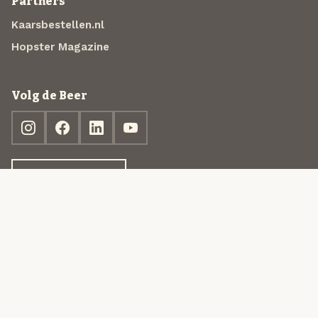
Partners
Kaarsbestellen.nl
Hopster Magazine
Volg de Beer
Ontdek jouw box
© 2013-2026 Beer in a Box BV