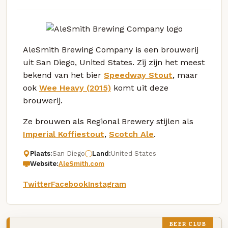
AleSmith Brewing Company is een brouwerij
uit San Diego, United States. Zij zijn het meest
bekend van het bier
Speedway Stout
, maar
ook
Wee Heavy (2015)
komt uit deze
brouwerij.
Ze brouwen als Regional Brewery stijlen als
Imperial Koffiestout
,
Scotch Ale
.
Plaats:
San Diego
Land:
United States
Website:
AleSmith.com
Twitter
Facebook
Instagram
BEER CLUB