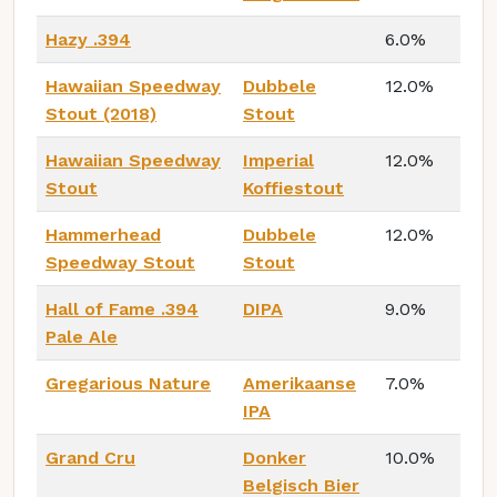
Hazy .394
6.0%
Hawaiian Speedway
Dubbele
12.0%
Stout (2018)
Stout
Hawaiian Speedway
Imperial
12.0%
Stout
Koffiestout
Hammerhead
Dubbele
12.0%
Speedway Stout
Stout
Hall of Fame .394
DIPA
9.0%
Pale Ale
Gregarious Nature
Amerikaanse
7.0%
IPA
Grand Cru
Donker
10.0%
Belgisch Bier