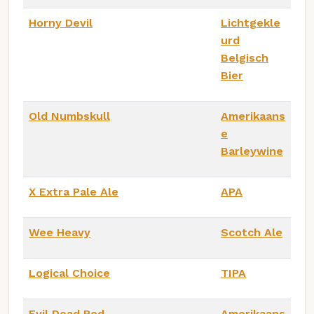
Horny Devil
Lichtgekle
urd
Belgisch
Bier
Old Numbskull
Amerikaans
e
Barleywine
X Extra Pale Ale
APA
Wee Heavy
Scotch Ale
Logical Choice
TIPA
Evil Dead Red
Amerikaans