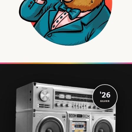
'26
SILVER