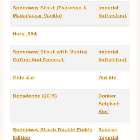
Speedway Stout (Espresso &
Imperial
Madagascar Vanilla)
Koffiestout
Hazy .394
Speedway Stout with Mostra
Imperial
Coffee And Coconut
Koffiestout
Olde Ale
Old Ale
Decadence (2015)
Donker
Belgisch
Bier
Speedway Stout: Double Fudge
Russian
Edition
Imperial