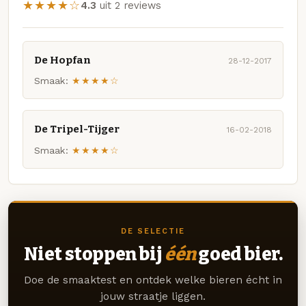
★★★★☆
4.3
uit 2 reviews
De Hopfan
28-12-2017
Smaak:
★★★★☆
De Tripel-Tijger
16-02-2018
Smaak:
★★★★☆
DE SELECTIE
Niet stoppen bij
één
goed bier.
Doe de smaaktest en ontdek welke bieren écht in
jouw straatje liggen.