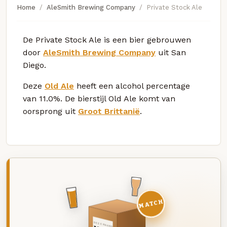
Home
AleSmith Brewing Company
Private Stock Ale
De Private Stock Ale is een bier gebrouwen
door
AleSmith Brewing Company
uit San
Diego.
Deze
Old Ale
heeft een alcohol percentage
van 11.0%. De bierstijl Old Ale komt van
oorsprong uit
Groot Brittanië
.
MATCH
DEZE MAAND