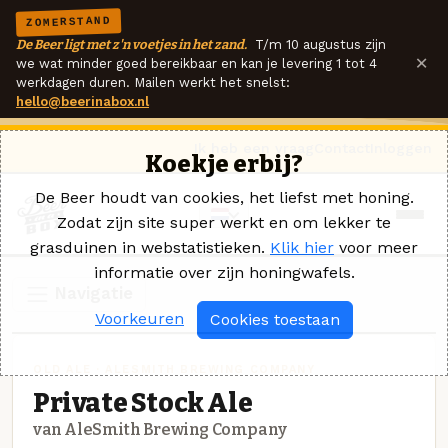
ZOMERSTAND
De Beer ligt met z'n voetjes in het zand.
T/m 10 augustus zijn
×
we wat minder goed bereikbaar en kan je levering 1 tot 4
werkdagen duren. Mailen werkt het snelst:
hello@beerinabox.nl
Ik heb een vraag
Contact
Inloggen
Koekje erbij?
De Beer houdt van cookies, het liefst met honing.
Zodat zijn site super werkt en om lekker te
grasduinen in webstatistieken.
Klik hier
voor meer
informatie over zijn honingwafels.
Navigatie
Voorkeuren
Cookies toestaan
OLD ALE · ALESMITH BREWING COMPANY
Private Stock Ale
van AleSmith Brewing Company