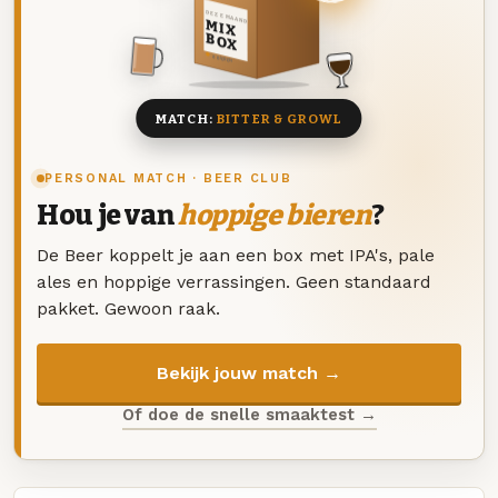
DEZE MAAND
MIX
BOX
8 BIEREN
MATCH:
BITTER & GROWL
PERSONAL MATCH · BEER CLUB
Hou je van
hoppige bieren
?
De Beer koppelt je aan een box met IPA's, pale
ales en hoppige verrassingen. Geen standaard
pakket. Gewoon raak.
Bekijk jouw match →
Of doe de snelle smaaktest →