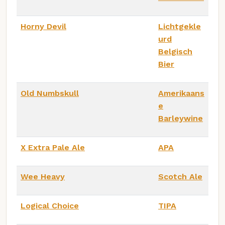
Horny Devil
Lichtgekle
urd
Belgisch
Bier
Old Numbskull
Amerikaans
e
Barleywine
X Extra Pale Ale
APA
Wee Heavy
Scotch Ale
Logical Choice
TIPA