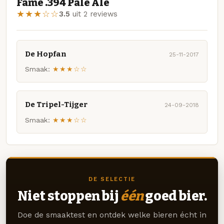
Fame .394 Pale Ale
★★★☆☆
3.5
uit 2 reviews
De Hopfan
25-11-2017
Smaak:
★★★☆☆
De Tripel-Tijger
24-09-2018
Smaak:
★★★☆☆
DE SELECTIE
Niet stoppen bij
één
goed bier.
Doe de smaaktest en ontdek welke bieren écht in