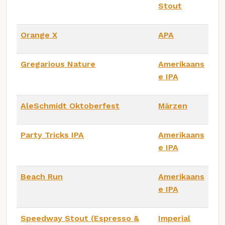
Stout
Orange X
APA
Gregarious Nature
Amerikaans
e IPA
AleSchmidt Oktoberfest
Märzen
Party Tricks IPA
Amerikaans
e IPA
Beach Run
Amerikaans
e IPA
Speedway Stout (Espresso &
Imperial