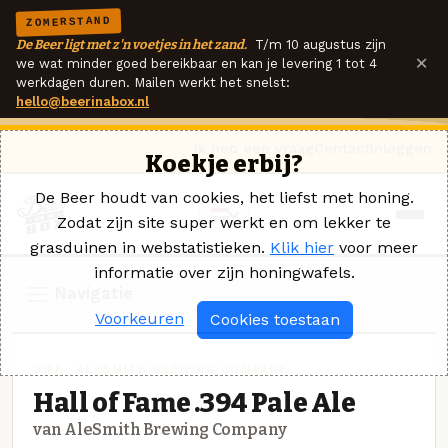
ZOMERSTAND
De Beer ligt met z'n voetjes in het zand.
T/m 10 augustus zijn
×
we wat minder goed bereikbaar en kan je levering 1 tot 4
werkdagen duren. Mailen werkt het snelst:
hello@beerinabox.nl
Ik heb een vraag
Contact
Inloggen
Koekje erbij?
De Beer houdt van cookies, het liefst met honing.
Zodat zijn site super werkt en om lekker te
grasduinen in webstatistieken.
Klik hier
voor meer
informatie over zijn honingwafels.
Navigatie
Voorkeuren
Cookies toestaan
DIPA · ALESMITH BREWING COMPANY
Hall of Fame .394 Pale Ale
van AleSmith Brewing Company