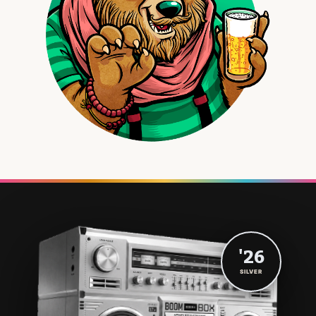
'26
SILVER