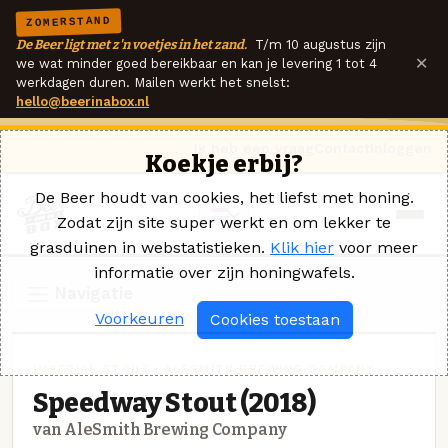
ZOMERSTAND
De Beer ligt met z'n voetjes in het zand.
T/m 10 augustus zijn
×
we wat minder goed bereikbaar en kan je levering 1 tot 4
werkdagen duren. Mailen werkt het snelst:
hello@beerinabox.nl
Ik heb een vraag
Contact
Inloggen
Koekje erbij?
De Beer houdt van cookies, het liefst met honing.
Zodat zijn site super werkt en om lekker te
grasduinen in webstatistieken.
Klik hier
voor meer
informatie over zijn honingwafels.
Navigatie
Voorkeuren
Cookies toestaan
IMPERIAL STOUT · ALESMITH BREWING COMPANY
Speedway Stout (2018)
van AleSmith Brewing Company