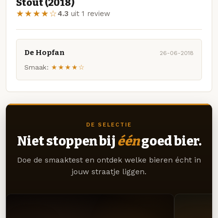
Stout (2018)
★★★★☆
4.3
uit 1 review
De Hopfan
26-06-2018
Smaak:
★★★★☆
DE SELECTIE
Niet stoppen bij
één
goed bier.
Doe de smaaktest en ontdek welke bieren écht in
jouw straatje liggen.