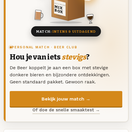
DEZE MAAND
MIX
BOX
8 BIEREN
MATCH:
INTENS & UITDAGEND
PERSONAL MATCH · BEER CLUB
Hou je van iets
stevigs
?
De Beer koppelt je aan een box met stevige
donkere bieren en bijzondere ontdekkingen.
Geen standaard pakket. Gewoon raak.
Bekijk jouw match →
Of doe de snelle smaaktest →