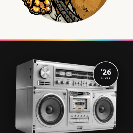
'26
SILVER