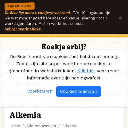
ZOMERSTAND
De Beer ligt met z'n voetjes in het zand.
T/m 10 augustus zijn
×
we wat minder goed bereikbaar en kan je levering 1 tot 4
werkdagen duren. Mailen werkt het snelst:
hello@beerinabox.nl
Ik heb een vraag
Contact
Inloggen
Koekje erbij?
De Beer houdt van cookies, het liefst met honing.
Zodat zijn site super werkt en om lekker te
grasduinen in webstatistieken.
Klik hier
voor meer
informatie over zijn honingwafels.
Navigatie
Voorkeuren
Cookies toestaan
BROUWERIJ · BELGIUM
Alkemia
Home
Alle brouwerijen
Alkemia