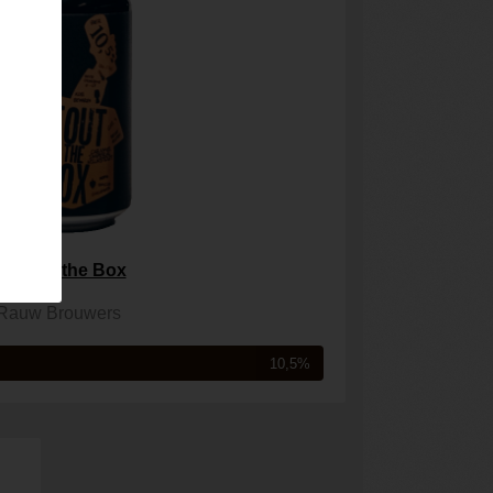
tout of the Box
Rauw Brouwers
10,5%