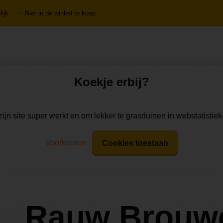
ijk
Niet in de winkel te koop
Koekje erbij?
zijn site super werkt en om lekker te grasduinen in webstatistie
Voorkeuren
Cookies toestaan
Rauw Brouw