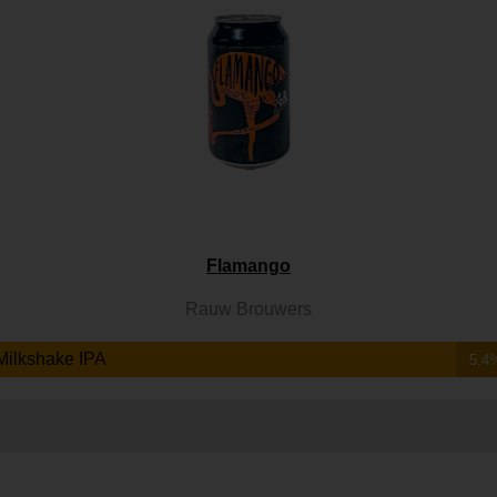
Flamango
Rauw Brouwers
Milkshake IPA
5,4