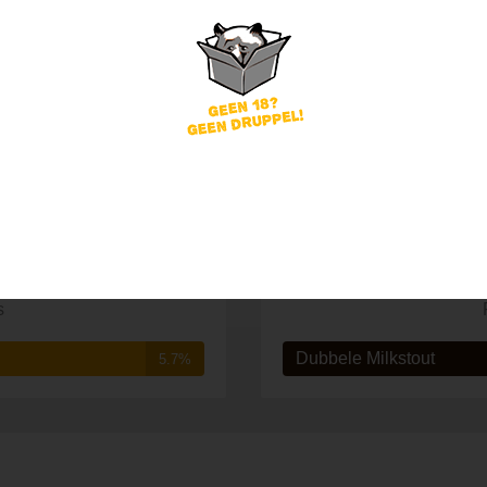
S
s
Dubbele Milkstout
5.7%