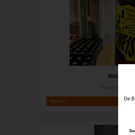
Weissguy
Rauw Brouwer
De Be
Weizen
Doo