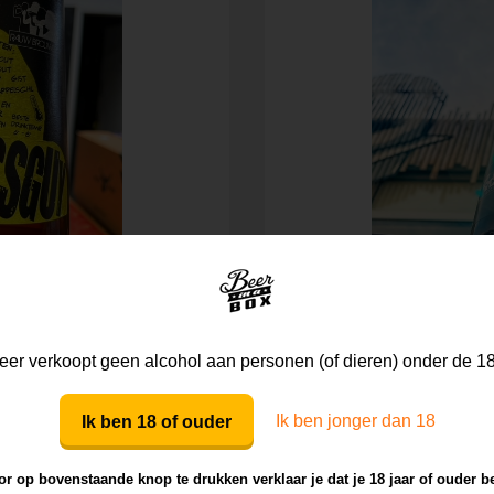
s
er verkoopt geen alcohol aan personen (of dieren) onder de 18
Amerikaanse IPA
5.7%
Ik ben jonger dan 18
Ik ben 18 of ouder
r op bovenstaande knop te drukken verklaar je dat je 18 jaar of ouder b