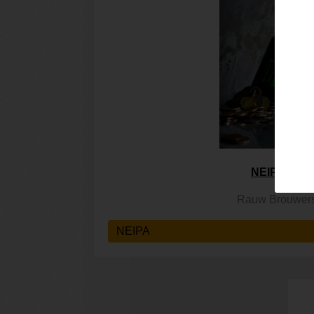
NEIPAard
Rauw Brouwer
NEIPA