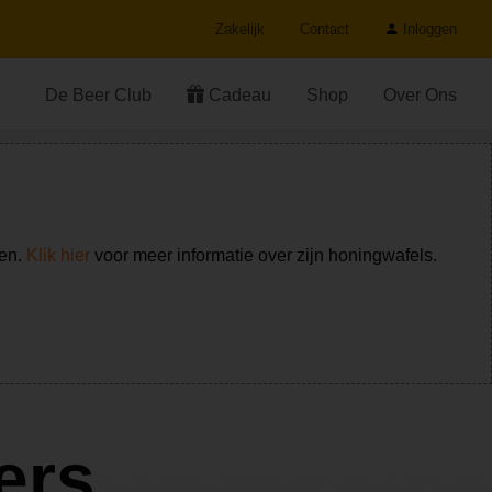
Zakelijk
Contact
Inloggen
De Beer Club
Cadeau
Shop
Over Ons
ken.
Klik hier
voor meer informatie over zijn honingwafels.
ers