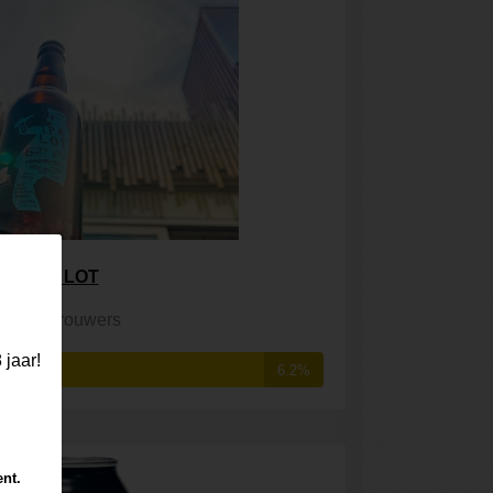
I.P.A. LOT
Rauw Brouwers
 jaar!
6.2%
ent.