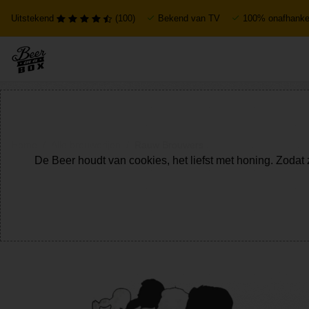
Uitstekend
(100)
Bekend van TV
100% onafhankel
Home
Alle brouwerijen
Rauw Brouwers
De Beer houdt van cookies, het liefst met honing. Zodat 