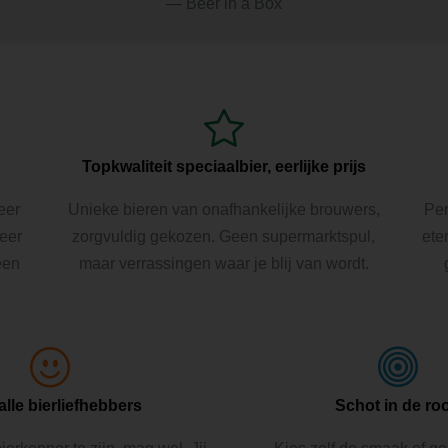
Beer in a Box
Topkwaliteit speciaalbier, eerlijke prijs
eer
Unieke bieren van onafhankelijke brouwers,
Per
Beer
zorgvuldig gekozen. Geen supermarktspul,
ete
een
maar verrassingen waar je blij van wordt.
alle bierliefhebbers
Schot in de ro