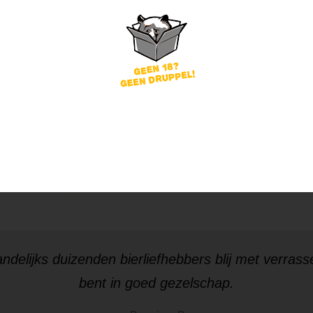
Nooit twee keer hetzelfd
Geen gezeik. Per direct 
Probeer de Beer
ndelijks
duizenden bierliefhebbers
blij met verrass
bent in goed gezelschap.