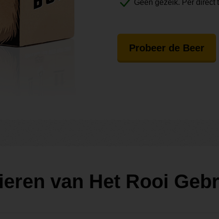
Geen gezeik. Per direct 
Probeer de Beer
ieren van Het Rooi Geb