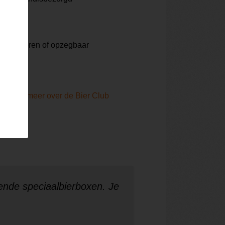
e bier
te pauzeren of opzegbaar
Lees meer over de Bier Club
ende speciaalbierboxen. Je