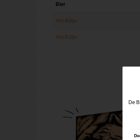
Bier
Het Bijltje
Het Bijltje
De Be
Doo