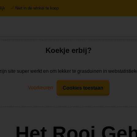
ijk
Niet in de winkel te koop
Koekje erbij?
zijn site super werkt en om lekker te grasduinen in webstatistie
Voorkeuren
Cookies toestaan
Het Rooi Ge