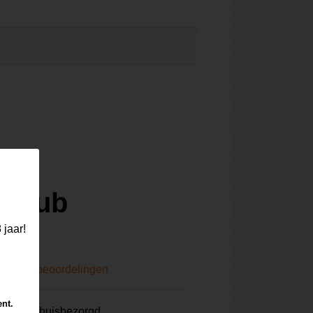
 Club
 jaar!
0)
Lees beoordelingen
ent.
aalbier thuisbezorgd