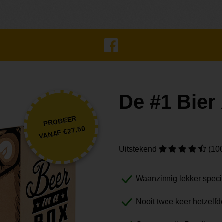
De #1 Bie
PROBEER
VANAF €27,50
Uitstekend
(10
Waanzinnig lekker speci
Nooit twee keer hetzelfd