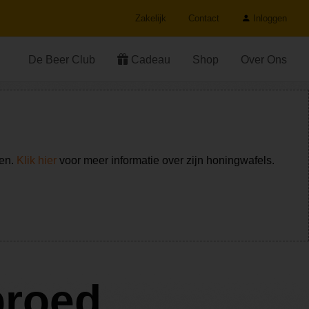
Zakelijk
Contact
Inloggen
De Beer Club
Cadeau
Shop
Over Ons
ken.
Klik hier
voor meer informatie over zijn honingwafels.
broed