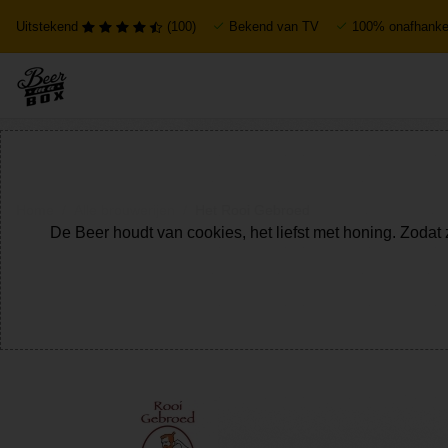
Uitstekend
(100)
Bekend van TV
100% onafhankel
Home
Alle brouwerijen
Het Rooi Gebroed
De Beer houdt van cookies, het liefst met honing. Zodat 