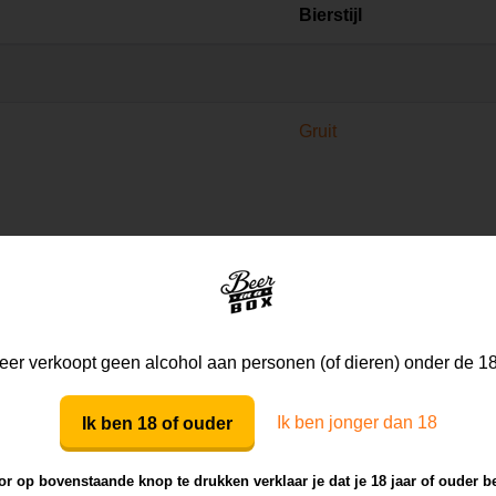
Bierstijl
Gruit
De #1 Beer
PROBEER
er verkoopt geen alcohol aan personen (of dieren) onder de 18
VANAF €27.50
Ik ben jonger dan 18
Ik ben 18 of ouder
Uitstekend
(10
r op bovenstaande knop te drukken verklaar je dat je 18 jaar of ouder b
Waanzinnig lekker speci