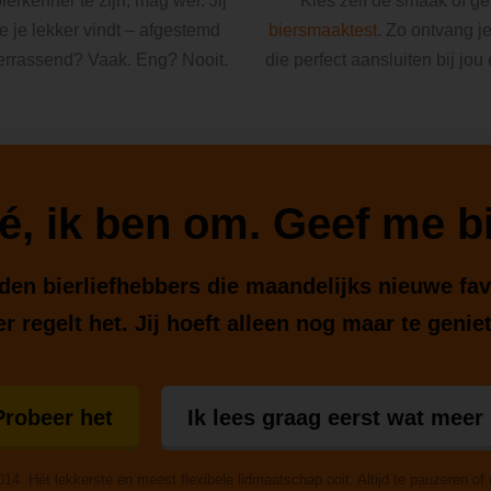
ierkenner te zijn, mag wel. Jij
Kies zelf de smaak of g
ie je lekker vindt – afgestemd
biersmaaktest
. Zo ontvang j
errassend? Vaak. Eng? Nooit.
die perfect aansluiten bij jou
é, ik ben om. Geef me bi
enden bierliefhebbers die maandelijks nieuwe fa
r regelt het. Jij hoeft alleen nog maar te genie
Probeer het
Ik lees graag eerst wat meer
014. Hét lekkerste en meest flexibele lidmaatschap ooit. Altijd te pauzeren of