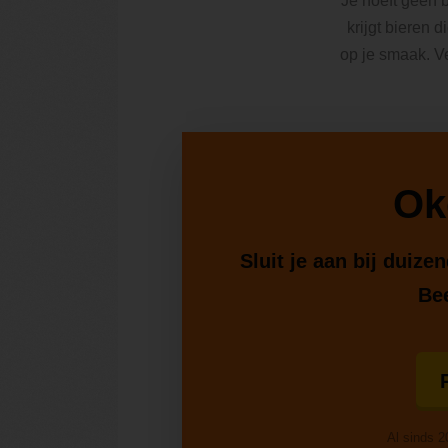
Je hoeft geen b
krijgt bieren d
op je smaak. V
Ok
Sluit je aan bij duiz
Bee
Al sinds 2