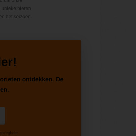
ebruik onze
e unieke bieren
 en het seizoen.
er!
vorieten ontdekken. De
ten.
 opzegbaar.