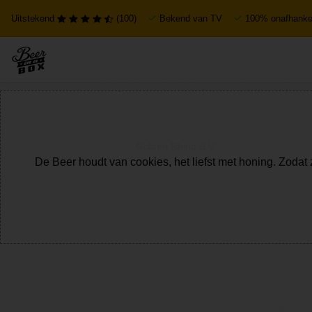
Uitstekend
(100)
Bekend van TV
100% onafhankel
Home
Alle brouwerijen
Golden Rhino B.V.
De Beer houdt van cookies, het liefst met honing. Zodat 