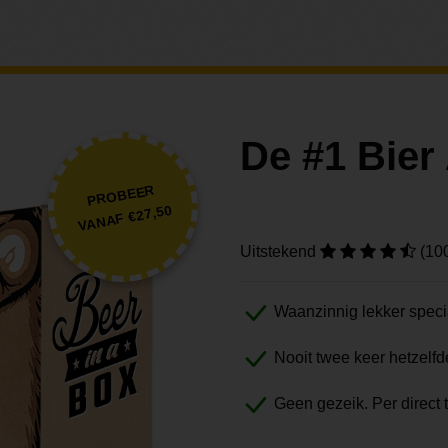
De #1 Bie
PROBEER
VANAF €27,50
Uitstekend
(10
Waanzinnig lekker speci
Nooit twee keer hetzelfd
Geen gezeik. Per direct 