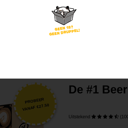
Pils
Fruitbier
Quadrupel
De #1 Beer
PROBEER
VANAF €27.50
Uitstekend
(10