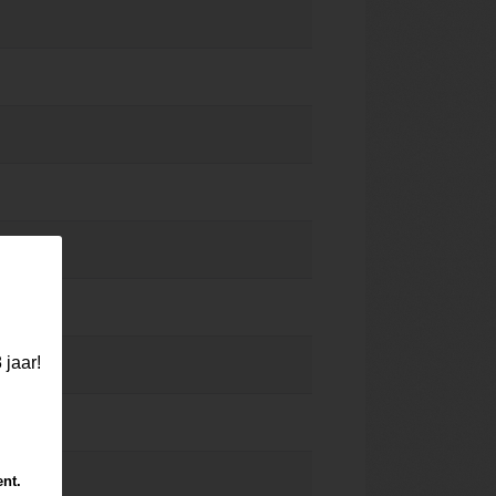
 jaar!
ent.