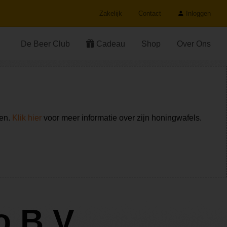
Zakelijk
Contact
Inloggen
De Beer Club
Cadeau
Shop
Over Ons
ken.
Klik hier
voor meer informatie over zijn honingwafels.
 B.V.