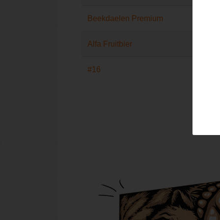
Beekdaelen Premium
Alfa Fruitbier
#16