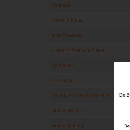
Portunus
Perron 2 Blond
Miss Friesland
Limbricht Premium Pilsner
Kempener
Kameryck
De Be
Eindhoven Special Reserve
Dunkel Weizen
Donker Dubbel
Doo