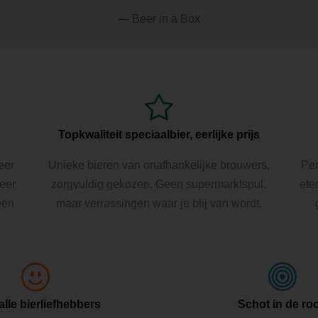
Beer in a Box
Topkwaliteit speciaalbier, eerlijke prijs
eer
Unieke bieren van onafhankelijke brouwers,
Per
Beer
zorgvuldig gekozen. Geen supermarktspul,
ete
een
maar verrassingen waar je blij van wordt.
alle bierliefhebbers
Schot in de ro