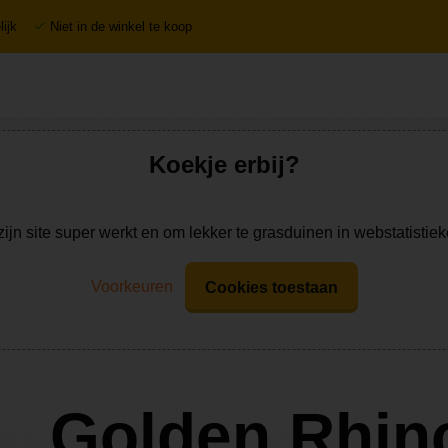
ijk
Niet in de winkel te koop
Koekje erbij?
zijn site super werkt en om lekker te grasduinen in webstatistie
Voorkeuren
Cookies toestaan
Golden Rhino