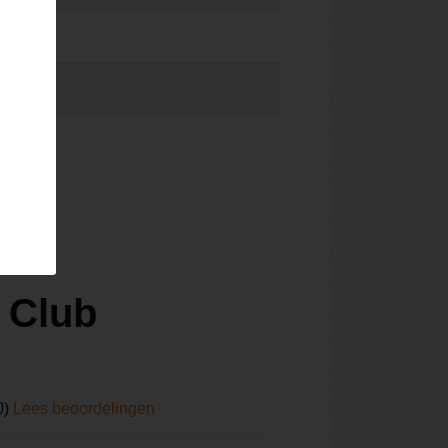
 Club
0)
Lees beoordelingen