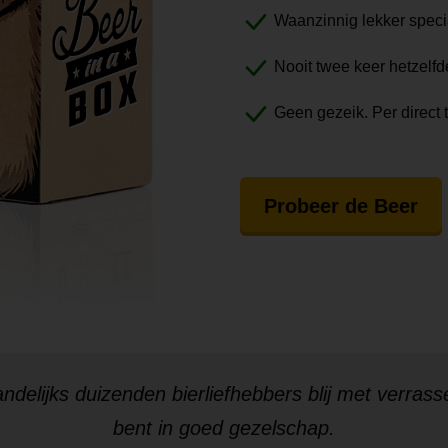
Waanzinnig lekker speci
Nooit twee keer hetzelfd
Geen gezeik. Per direct 
Probeer de Beer
ndelijks
duizenden bierliefhebbers
blij met verrass
bent in goed gezelschap.