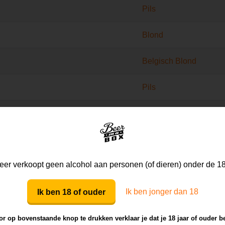
Pils
Blond
Belgisch Blond
Pils
Europese Lager
Pils
er verkoopt geen alcohol aan personen (of dieren) onder de 18
Europese Lichte Lager
Ik ben jonger dan 18
Dunkelweizen
Ik ben 18 of ouder
Donker Bier
r op bovenstaande knop te drukken verklaar je dat je 18 jaar of ouder b