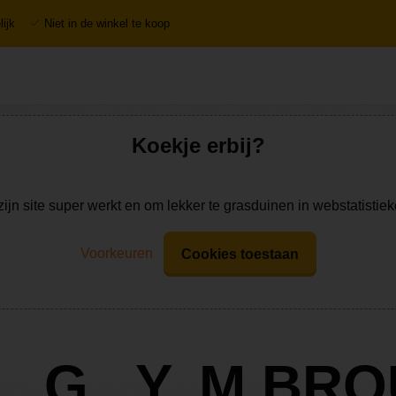
ijk
Niet in de winkel te koop
Koekje erbij?
zijn site super werkt en om lekker te grasduinen in webstatistie
Voorkeuren
Cookies toestaan
G . Y. M BR