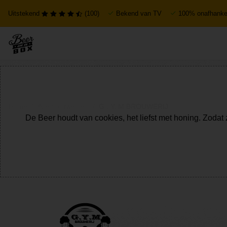
Uitstekend
(100)
Bekend van TV
100% onafhankel
Home
Alle brouwerijen
G . Y. M BROUWERIJ
De Beer houdt van cookies, het liefst met honing. Zodat 