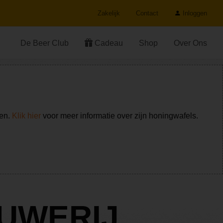
Zakelijk
Contact
Inloggen
De Beer Club
Cadeau
Shop
Over Ons
ken.
Klik hier
voor meer informatie over zijn honingwafels.
OUWERIJ