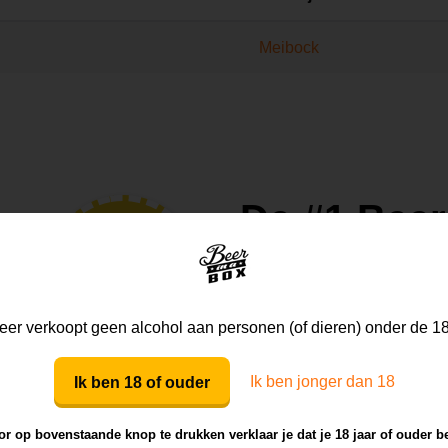
Meibock
De #1 Beer
PROBEER
VANAF €27.50
Uitstekend
(10
er verkoopt geen alcohol aan personen (of dieren) onder de 18
Waanzinnig lekker speci
Ik ben jonger dan 18
Ik ben 18 of ouder
Nooit twee keer hetzelfd
r op bovenstaande knop te drukken verklaar je dat je 18 jaar of ouder b