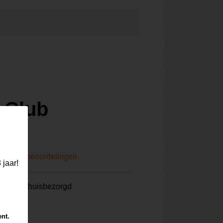
 Club
0)
Lees beoordelingen
 jaar!
aalbier thuisbezorgd
e bier
ent.