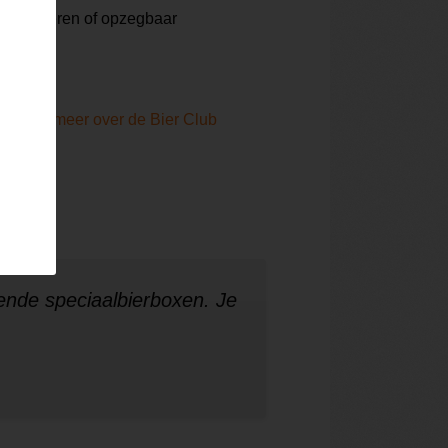
te pauzeren of opzegbaar
Lees meer over de Bier Club
ende speciaalbierboxen. Je