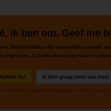
é, ik ben om. Geef me bi
enden bierliefhebbers die maandelijks nieuwe fa
r regelt het. Jij hoeft alleen nog maar te genie
Probeer het
Ik lees graag eerst wat meer
014. Hét lekkerste en meest flexibele lidmaatschap ooit. Altijd te pauzeren of