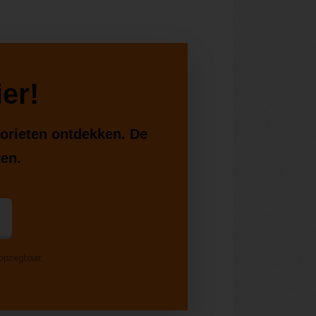
er!
vorieten ontdekken. De
ten.
 opzegbaar.