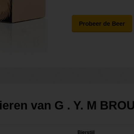
Probeer de Beer
bieren van G . Y. M BR
Bierstijl