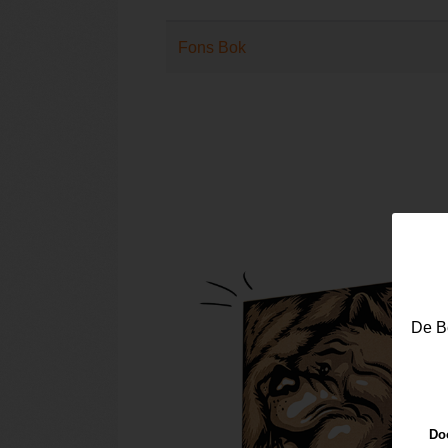
Fons Bok
De Be
Doo