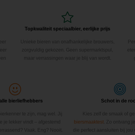
Topkwaliteit speciaalbier, eerlijke prijs
eer
Unieke bieren van onafhankelijke brouwers,
Per
Beer
zorgvuldig gekozen. Geen supermarktspul,
ete
een
maar verrassingen waar je blij van wordt.
alle bierliefhebbers
Schot in de ro
ierkenner te zijn, mag wel. Jij
Kies zelf de smaak of g
ie je lekker vindt – afgestemd
biersmaaktest
. Zo ontvang j
errassend? Vaak. Eng? Nooit.
die perfect aansluiten bij jou