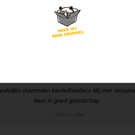
Geen gezeik. Per direct 
Probeer de Beer
ndelijks
duizenden bierliefhebbers
blij met verrass
bent in goed gezelschap.
Beer in a Box