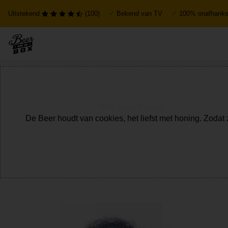
Uitstekend
(100)
Bekend van TV
100% onafhankel
Home
Alle brouwerijen
Milky Road Brewery
De Beer houdt van cookies, het liefst met honing. Zodat 