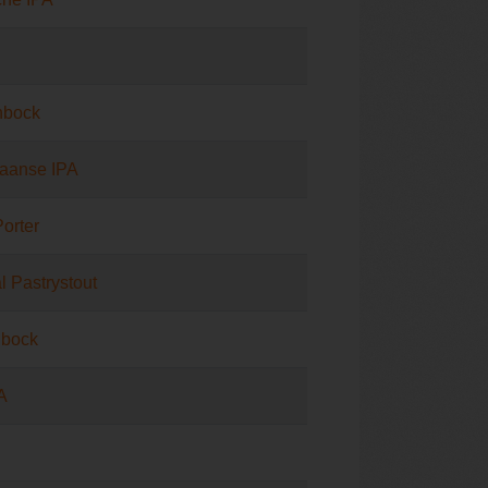
nbock
aanse IPA
Porter
l Pastrystout
lbock
A