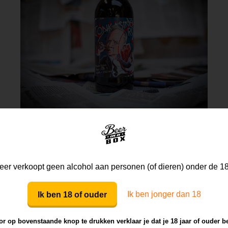
Tonkasino Royale
Milky Road Brewery
er verkoopt geen alcohol aan personen (of dieren) onder de 18
Imperial Stout
9
Ik ben jonger dan 18
Ik ben 18 of ouder
r op bovenstaande knop te drukken verklaar je dat je 18 jaar of ouder b