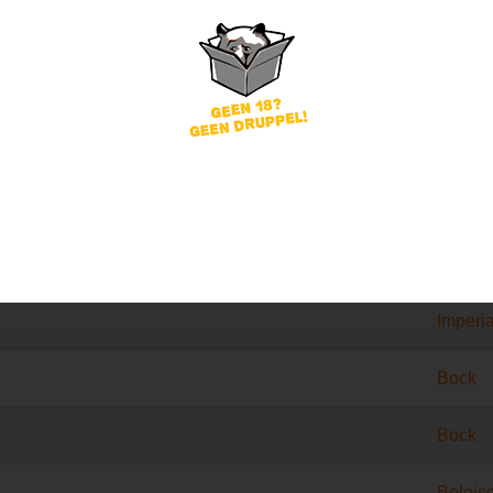
ieren van Milky Road B
Bierstij
Dubbe
Tripel
Imperia
Bock
Bock
Belgis