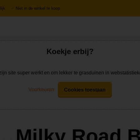
ijk
Niet in de winkel te koop
Koekje erbij?
zijn site super werkt en om lekker te grasduinen in webstatistie
Voorkeuren
Cookies toestaan
Milky Road 