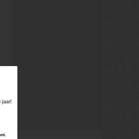
 jaar!
%
ent.