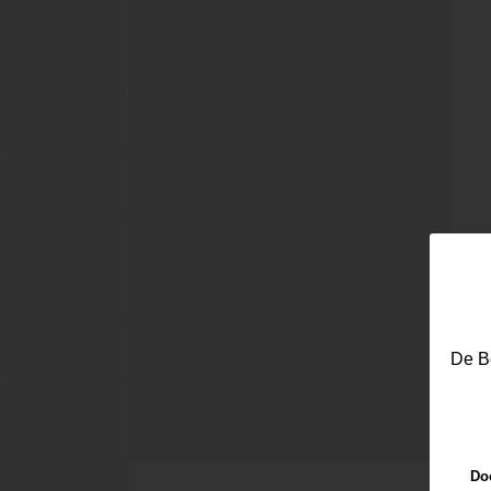
De Be
Doo