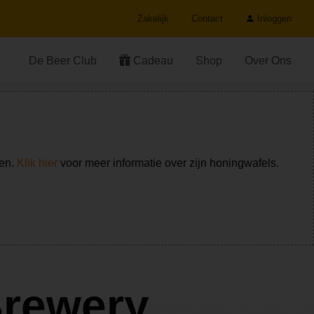
Zakelijk
Contact
Inloggen
De Beer Club
Cadeau
Shop
Over Ons
ken.
Klik hier
voor meer informatie over zijn honingwafels.
Brewery