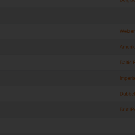
Weize
Amerik
Baltic 
Imperia
Dubbe
Brut IP