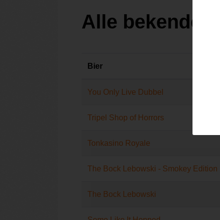
Alle bekende b
Bier
You Only Live Dubbel
Tripel Shop of Horrors
Tonkasino Royale
The Bock Lebowski - Smokey Edition
The Bock Lebowski
Some Like It Hopped