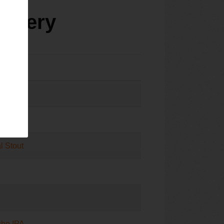
rewery
l
l
l Stout
che IPA