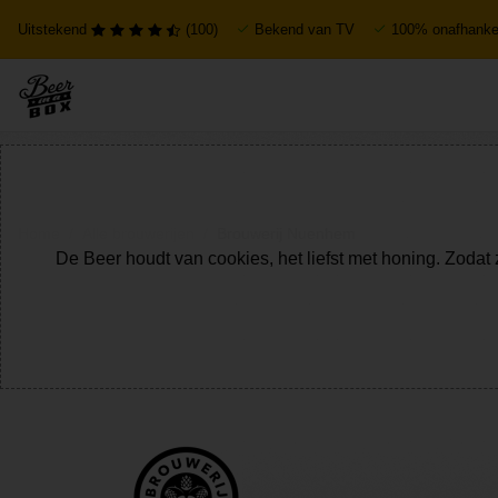
Uitstekend
(100)
Bekend van TV
100% onafhankel
Home
Alle brouwerijen
Brouwerij Nuenhem
De Beer houdt van cookies, het liefst met honing. Zodat 