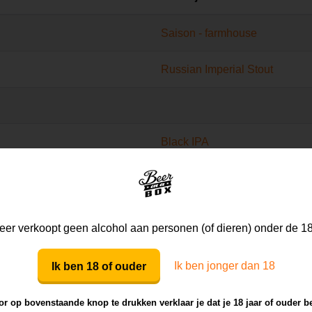
Saison - farmhouse
Russian Imperial Stout
Black IPA
Saison - farmhouse
er verkoopt geen alcohol aan personen (of dieren) onder de 18
Ik ben jonger dan 18
Ik ben 18 of ouder
De #1 Beer
r op bovenstaande knop te drukken verklaar je dat je 18 jaar of ouder b