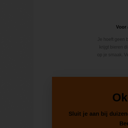
Voor 
Je hoeft geen b
krijgt bieren d
op je smaak. V
Ok
Sluit je aan bij duiz
Bee