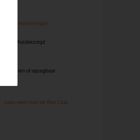
0)
Lees beoordelingen
aalbier thuisbezorgd
e bier
te pauzeren of opzegbaar
Lees meer over de Bier Club