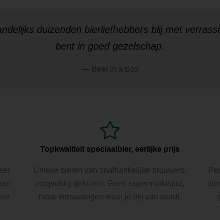
ndelijks
duizenden bierliefhebbers
blij met verrass
bent in goed gezelschap.
Beer in a Box
Topkwaliteit speciaalbier, eerlijke prijs
eer
Unieke bieren van onafhankelijke brouwers,
Per
Beer
zorgvuldig gekozen. Geen supermarktspul,
ete
een
maar verrassingen waar je blij van wordt.