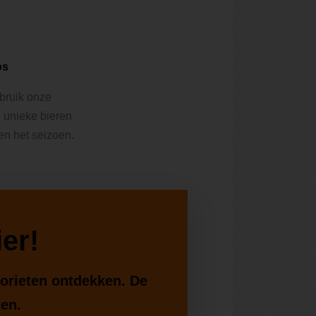
os
ebruik onze
e unieke bieren
 en het seizoen.
er!
vorieten ontdekken. De
ten.