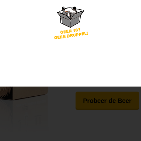
PROBEER
VANAF €27.50
Uitstekend
(10
Waanzinnig lekker speci
Nooit twee keer hetzelfd
Geen gezeik. Per direct 
Probeer de Beer