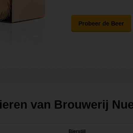
Probeer de Beer
bieren van Brouwerij N
Bierstijl