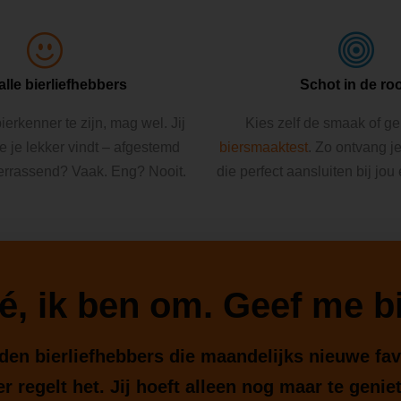
alle bierliefhebbers
Schot in de ro
ierkenner te zijn, mag wel. Jij
Kies zelf de smaak of g
ie je lekker vindt – afgestemd
biersmaaktest
. Zo ontvang j
errassend? Vaak. Eng? Nooit.
die perfect aansluiten bij jou
é, ik ben om. Geef me bi
enden bierliefhebbers die maandelijks nieuwe fa
r regelt het. Jij hoeft alleen nog maar te genie