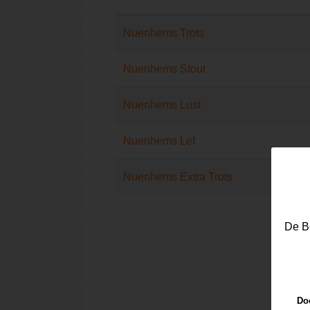
Nuenhems Trots
Nuenhems Stout
Nuenhems Lust
Nuenhems Lef
Nuenhems Extra Trots
De Be
Doo