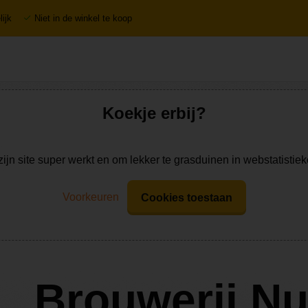
ijk
Niet in de winkel te koop
Koekje erbij?
zijn site super werkt en om lekker te grasduinen in webstatistie
Voorkeuren
Cookies toestaan
Brouwerij N