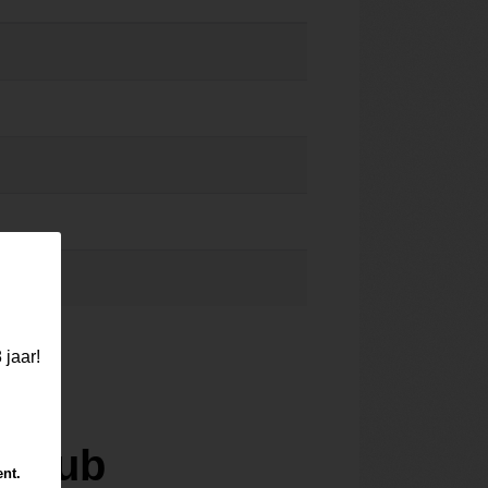
 jaar!
 Club
ent.