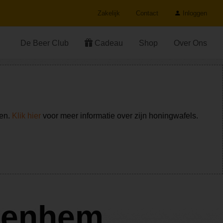
Zakelijk
Contact
Inloggen
De Beer Club
Cadeau
Shop
Over Ons
ken.
Klik hier
voor meer informatie over zijn honingwafels.
uenhem