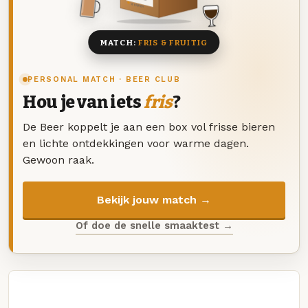
8 BIEREN
MATCH:
FRIS & FRUITIG
PERSONAL MATCH · BEER CLUB
Hou je van iets
fris
?
De Beer koppelt je aan een box vol frisse bieren
en lichte ontdekkingen voor warme dagen.
Gewoon raak.
Bekijk jouw match →
Of doe de snelle smaaktest →