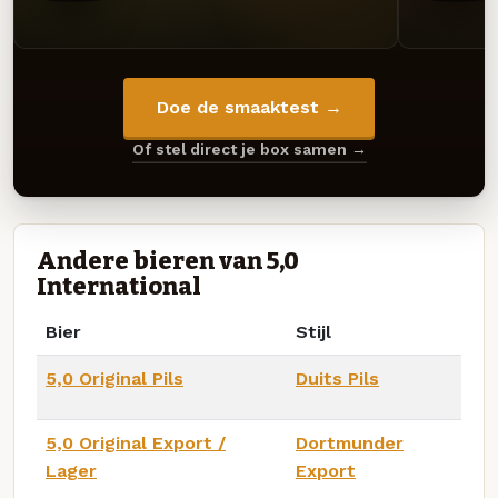
Doe de smaaktest →
Of stel direct je box samen →
Andere bieren van 5,0
International
Bier
Stijl
5,0 Original Pils
Duits Pils
5,0 Original Export /
Dortmunder
Lager
Export