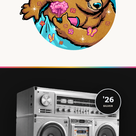
'26
SILVER