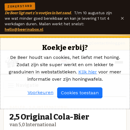
ZOMERSTAND
De Beer ligt met z'n voetjes in het zand.
T/m 10 augustus zijn
×
we wat minder goed bereikbaar en kan je levering 1 tot 4
werkdagen duren. Mailen werkt het snelst:
hello@beerinabox.nl
Ik heb een vraag
Contact
Inloggen
Koekje erbij?
De Beer houdt van cookies, het liefst met honing.
Zodat zijn site super werkt en om lekker te
grasduinen in webstatistieken.
Klik hier
voor meer
informatie over zijn honingwafels.
Navigatie
Voorkeuren
Cookies toestaan
RADLER · 5,0 INTERNATIONAL
2,5 Original Cola-Bier
van 5,0 International