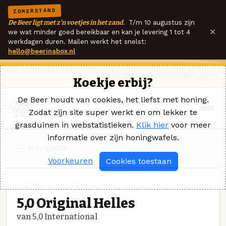
ZOMERSTAND
De Beer ligt met z'n voetjes in het zand.
T/m 10 augustus zijn
×
we wat minder goed bereikbaar en kan je levering 1 tot 4
werkdagen duren. Mailen werkt het snelst:
hello@beerinabox.nl
Ik heb een vraag
Contact
Inloggen
Koekje erbij?
De Beer houdt van cookies, het liefst met honing.
Zodat zijn site super werkt en om lekker te
grasduinen in webstatistieken.
Klik hier
voor meer
informatie over zijn honingwafels.
Navigatie
Voorkeuren
Cookies toestaan
HELLES · 5,0 INTERNATIONAL
5,0 Original Helles
van 5,0 International