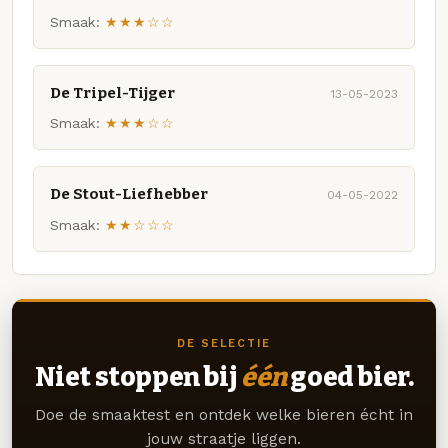
Smaak:
★★★☆☆
De Tripel-Tijger
13-05-2023
Smaak:
★★★☆☆
De Stout-Liefhebber
04-05-2022
Smaak:
★★☆☆☆
DE SELECTIE
Niet stoppen bij
één
goed bier.
Doe de smaaktest en ontdek welke bieren écht in
jouw straatje liggen.