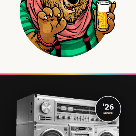
'26
SILVER