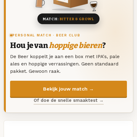
8 BIEREN
MATCH:
BITTER & GROWL
PERSONAL MATCH · BEER CLUB
Hou je van
hoppige bieren
?
De Beer koppelt je aan een box met IPA's, pale
ales en hoppige verrassingen. Geen standaard
pakket. Gewoon raak.
Bekijk jouw match →
Of doe de snelle smaaktest →