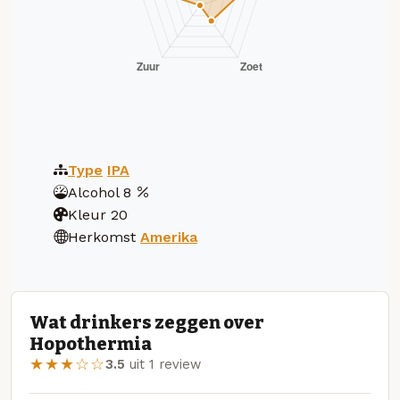
Type
IPA
Alcohol
8
Kleur
20
Herkomst
Amerika
Wat drinkers zeggen over
Hopothermia
★★★☆☆
3.5
uit 1 review