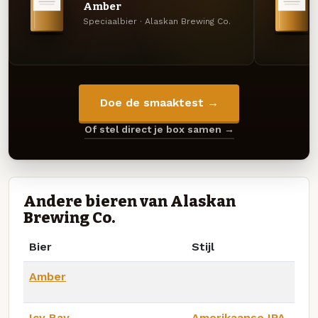
Amber
Speciaalbier · Alaskan Brewing Co.
Doe de smaaktest →
Of stel direct je box samen →
Andere bieren van Alaskan
Brewing Co.
Bier
Stijl
Amber
Icy Bay
Amerikaanse IPA