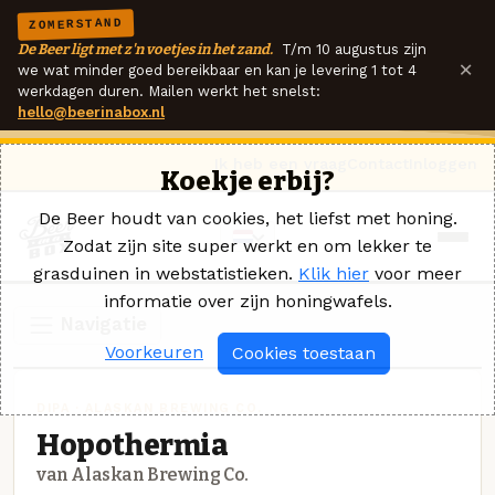
ZOMERSTAND
De Beer ligt met z'n voetjes in het zand.
T/m 10 augustus zijn
×
we wat minder goed bereikbaar en kan je levering 1 tot 4
werkdagen duren. Mailen werkt het snelst:
hello@beerinabox.nl
Ik heb een vraag
Contact
Inloggen
Koekje erbij?
De Beer houdt van cookies, het liefst met honing.
Zodat zijn site super werkt en om lekker te
grasduinen in webstatistieken.
Klik hier
voor meer
informatie over zijn honingwafels.
Navigatie
Voorkeuren
Cookies toestaan
DIPA · ALASKAN BREWING CO.
Hopothermia
van Alaskan Brewing Co.