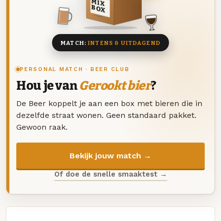
MIX
BOX
8 BIEREN
MATCH:
INTENS & UITDAGEND
PERSONAL MATCH · BEER CLUB
Hou je van
Gerookt bier
?
De Beer koppelt je aan een box met bieren die in
dezelfde straat wonen. Geen standaard pakket.
Gewoon raak.
Bekijk jouw match →
Of doe de snelle smaaktest →