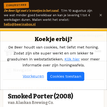
ZOMERSTAND
De Beer ligt met z'n voetjes in het zand.
T/m 10 augustus zijn
×
we wat minder goed bereikbaar en kan je levering 1 tot 4
werkdagen duren. Mailen werkt het snelst:
hello@beerinabox.nl
Ik heb een vraag
Contact
Inloggen
Koekje erbij?
De Beer houdt van cookies, het liefst met honing.
Zodat zijn site super werkt en om lekker te
grasduinen in webstatistieken.
Klik hier
voor meer
informatie over zijn honingwafels.
Navigatie
Voorkeuren
Cookies toestaan
GEROOKT BIER · ALASKAN BREWING CO.
Smoked Porter (2008)
van Alaskan Brewing Co.