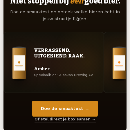
Niet stoppen bij
één
goed bier.
Doe de smaaktest en ontdek welke bieren écht in
jouw straatje liggen.
VERRASSEND.
UITGEKIEND. RAAK.
Amber
Speciaalbier · Alaskan Brewing Co.
Doe de smaaktest →
Of stel direct je box samen →