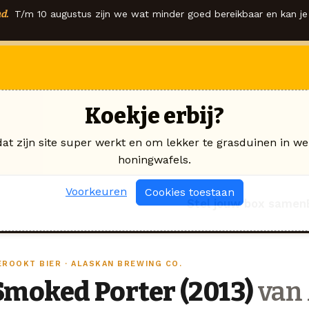
d.
T/m 10 augustus zijn we wat minder goed bereikbaar en kan je 
Koekje erbij?
dat zijn site super werkt en om lekker te grasduinen in we
honingwafels.
Voorkeuren
Cookies toestaan
Stel jouw box samen
EROOKT BIER · ALASKAN BREWING CO.
Smoked Porter (2013)
van 