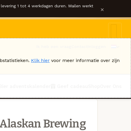
levering 1 tot 4 werkdagen duren. Mailen werkt
×
Ik heb een vraag
Contact
Inloggen
bstatistieken.
Klik hier
voor meer informatie over zijn
Bier adventskalender
Geef cadeau
Shop
Over Ons
Alaskan Brewing