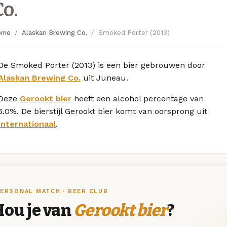
Co.
ome
Alaskan Brewing Co.
Smoked Porter (2013)
De Smoked Porter (2013) is een bier gebrouwen door
Alaskan Brewing Co.
uit Juneau.
Deze
Gerookt bier
heeft een alcohol percentage van
6.0%. De bierstijl Gerookt bier komt van oorsprong uit
Internationaal
.
ERSONAL MATCH · BEER CLUB
Hou je van
Gerookt bier
?