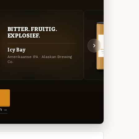
BITTER. FRUITIG.
VER
EXPLOSIEF.
UIT
Icy Bay
Whi
Amerikaanse IPA · Alaskan Brewing
Specia
Co.
→
en →