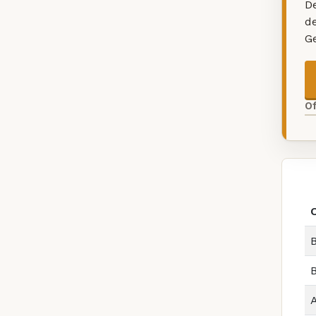
De
d
G
O
B