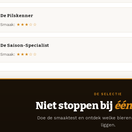
De Pilskenner
Smaak:
★★★☆☆
De Saison-Specialist
Smaak:
★★★☆☆
DE SELECTIE
Niet stoppen bij
één
Doe de smaaktest en ontdek welke bieren 
liggen.