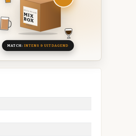
DEZE MAAND
MIX
BOX
8 BIEREN
MATCH:
INTENS & UITDAGEND