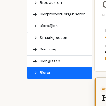
Brouwerijen
Bierproeverij organiseren
H
Bierstijlen
Smaakgroepen
Beer map
Bier glazen
Bieren
P