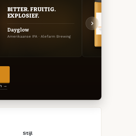
BITTER. FRUITIG.
BITT
EXPLOSIEF.
EXP
Dayglow
Satu
Amerikaanse IPA · Alefarm Brewing
Amerik
→
en →
Stijl