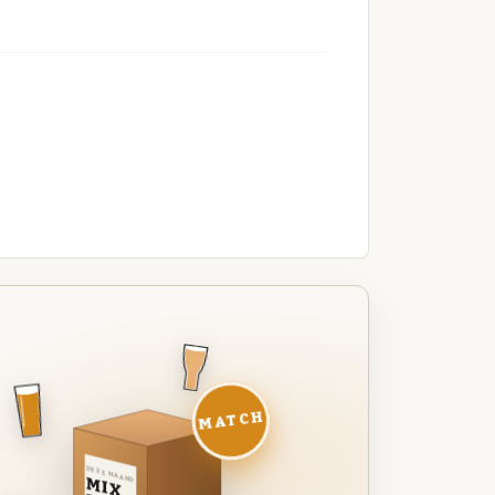
MATCH
DEZE MAAND
MIX