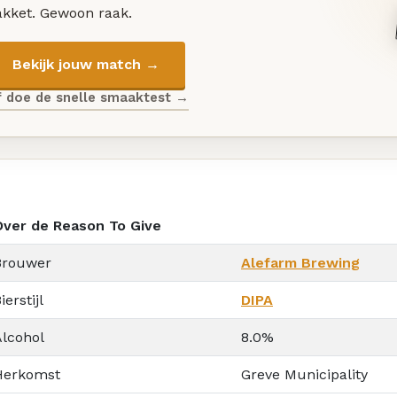
akket. Gewoon raak.
Bekijk jouw match →
f doe de snelle smaaktest →
Over de Reason To Give
Brouwer
Alefarm Brewing
ierstijl
DIPA
Alcohol
8.0%
Herkomst
Greve Municipality