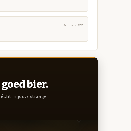
07-05-2022
goed bier.
écht in jouw straatje