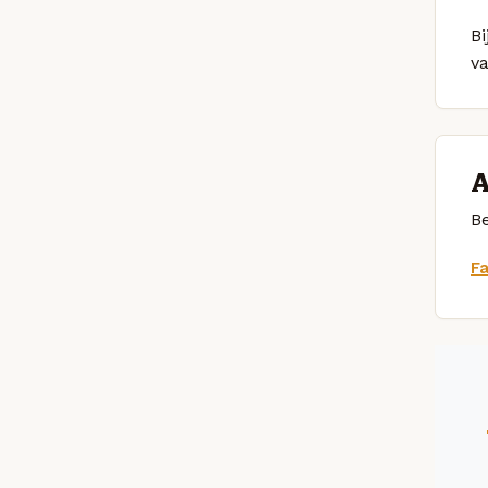
Bi
v
A
Be
F