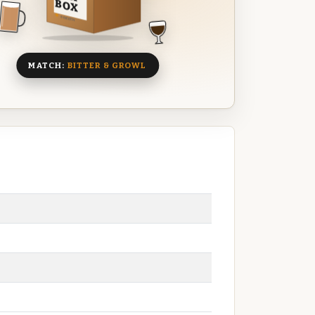
BOX
8 BIEREN
MATCH:
BITTER & GROWL