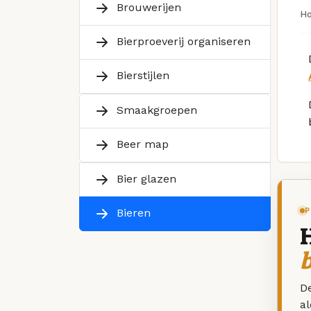
Brouwerijen
H
Bierproeverij organiseren
Bierstijlen
Smaakgroepen
Beer map
Bier glazen
P
Bieren
De
a