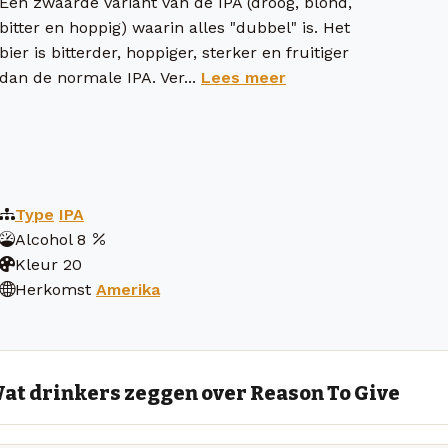
Een zwaarde variant van de IPA (droog, blond,
bitter en hoppig) waarin alles "dubbel" is. Het
bier is bitterder, hoppiger, sterker en fruitiger
dan de normale IPA. Ver...
Lees meer
Type
IPA
Alcohol
8
Kleur
20
Herkomst
Amerika
at drinkers zeggen over Reason To Give