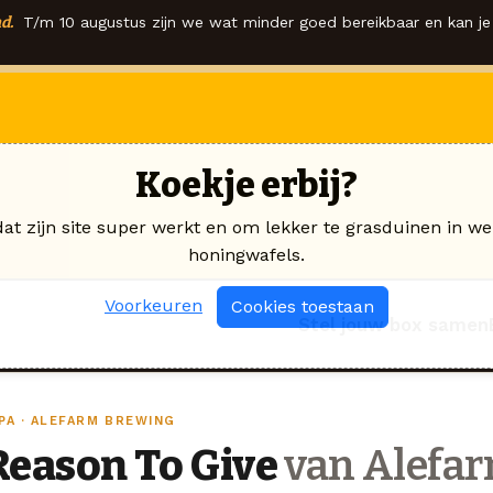
d.
T/m 10 augustus zijn we wat minder goed bereikbaar en kan je 
Koekje erbij?
dat zijn site super werkt en om lekker te grasduinen in we
honingwafels.
Voorkeuren
Cookies toestaan
Stel jouw box samen
PA · ALEFARM BREWING
Reason To Give
van Alefa