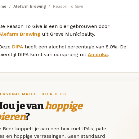
ome
Alefarm Brewing
Reason To Give
De Reason To Give is een bier gebrouwen door
Alefarm Brewing
uit Greve Municipality.
Deze
DIPA
heeft een alcohol percentage van 8.0%. De
bierstijl DIPA komt van oorsprong uit
Amerika
.
ERSONAL MATCH · BEER CLUB
Hou je van
hoppige
bieren
?
 Beer koppelt je aan een box met IPA's, pale
les en hoppige verrassingen. Geen standaard