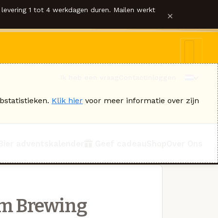
levering 1 tot 4 werkdagen duren. Mailen werkt
×
Ik heb een vraag
Contact
Inloggen
bstatistieken.
Klik hier
voor meer informatie over zijn
Bier adventskalender
Geef cadeau
Shop
Over Ons
rm Brewing