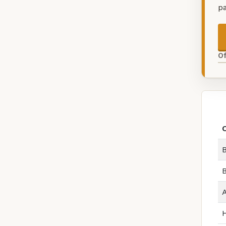
p
O
B