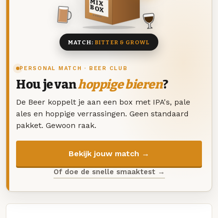
MIX
BOX
8 BIEREN
MATCH:
BITTER & GROWL
PERSONAL MATCH · BEER CLUB
Hou je van
hoppige bieren
?
De Beer koppelt je aan een box met IPA's, pale
ales en hoppige verrassingen. Geen standaard
pakket. Gewoon raak.
Bekijk jouw match →
Of doe de snelle smaaktest →