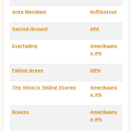
Ante Meridiem
Koffiestout
Sacred Ground
APA
Everfading
Amerikaans
e IPA
Falling Green
DIPA
The Wind Is Telling Stories
Amerikaans
e IPA
Breeze
Amerikaans
e IPA