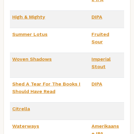
High & Mighty
DIPA
Summer Lotus
Fruited
Sour
Woven Shadows
Imperial
Stout
Shed A Tear For The Books I
DIPA
Should Have Read
Citrella
Waterways
Amerikaans
e IPA