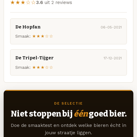
★★★☆☆
3.6
uit 2 reviews
De Hopfan
06-05-2021
Smaak:
★★★☆☆
De Tripel-Tijger
17-12-2021
Smaak:
★★★☆☆
DE SELECTIE
Niet stoppen bij
één
goed bier.
Doe de smaaktest en ontdek welke bieren écht in
jouw straatje liggen.