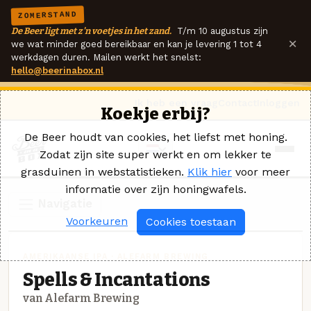
ZOMERSTAND
De Beer ligt met z'n voetjes in het zand.
T/m 10 augustus zijn
×
we wat minder goed bereikbaar en kan je levering 1 tot 4
werkdagen duren. Mailen werkt het snelst:
hello@beerinabox.nl
Ik heb een vraag
Contact
Inloggen
Koekje erbij?
De Beer houdt van cookies, het liefst met honing.
Zodat zijn site super werkt en om lekker te
grasduinen in webstatistieken.
Klik hier
voor meer
informatie over zijn honingwafels.
Navigatie
Voorkeuren
Cookies toestaan
AMERIKAANSE IPA · ALEFARM BREWING
Spells & Incantations
van Alefarm Brewing