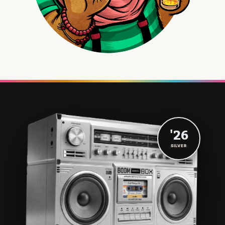
'26
SILVER