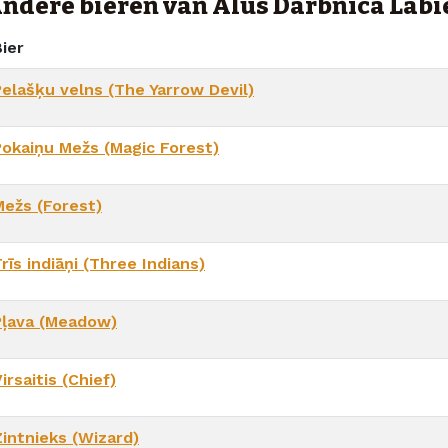
ndere bieren van Alus Darbnīca Labi
ier
Pelašķu velns (The Yarrow Devil)
Pokaiņu Mežs (Magic Forest)
Mežs (Forest)
rīs indiāņi (Three Indians)
Pļava (Meadow)
irsaitis (Chief)
Zintnieks (Wizard)