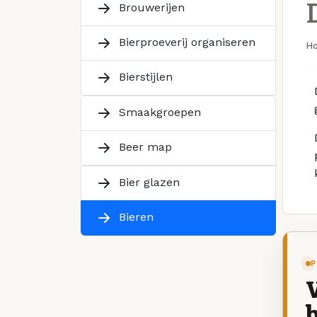
Brouwerijen
Bierproeverij organiseren
H
Bierstijlen
Smaakgroepen
Beer map
Bier glazen
Bieren
P
V
b