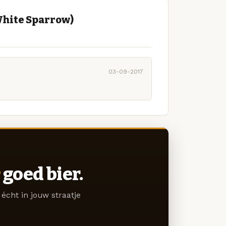
White Sparrow)
03-09-2017
goed bier.
écht in jouw straatje