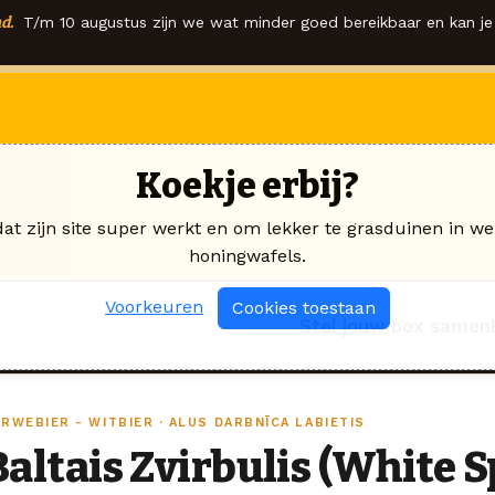
d.
T/m 10 augustus zijn we wat minder goed bereikbaar en kan je 
Koekje erbij?
dat zijn site super werkt en om lekker te grasduinen in we
honingwafels.
Voorkeuren
Cookies toestaan
Stel jouw box samen
RWEBIER - WITBIER · ALUS DARBNĪCA LABIETIS
Baltais Zvirbulis (White 