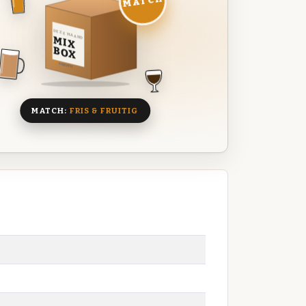
MATCH
DEZE MAAND
MIX
BOX
8 BIEREN
MATCH:
FRIS & FRUITIG