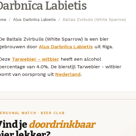
Darbnīca Labietis
ome
Alus Darbnīca Labietis
Baltais Zvirbulis (White Sparrow)
De Baltais Zvirbulis (White Sparrow) is een bier
gebrouwen door
Alus Darbnīca Labietis
uit Riga.
Deze
Tarwebier - witbier
heeft een alcohol
percentage van 4.0%. De bierstijl Tarwebier - witbier
komt van oorsprong uit
Nederland
.
ERSONAL MATCH · BEER CLUB
ind je
doordrinkbaar
ier lekker?