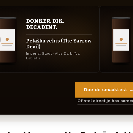
DONKER. DIK.
DECADENT.
Pelašķu velns (The Yarrow
Devil)
Imperial Stout · Alus Darbnīca
Labietis
Doe de smaaktest 
Of stel direct je box sam