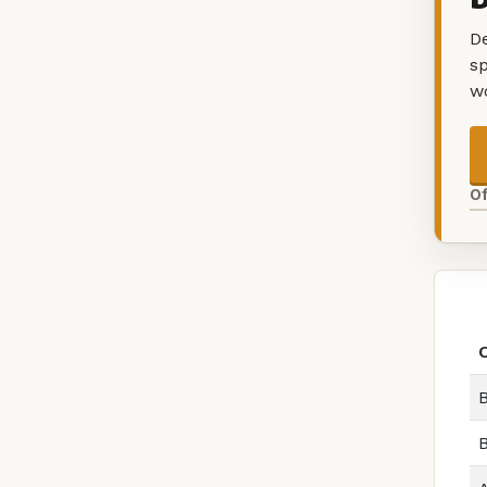
De
sp
w
O
B