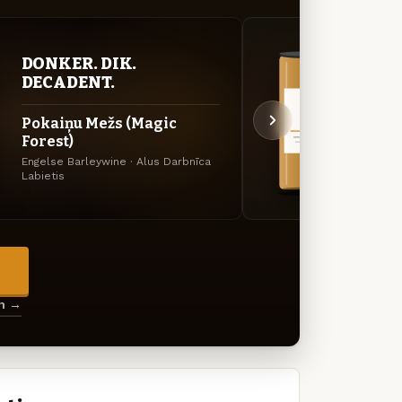
DONKER. DIK.
VER
DECADENT.
UIT
Pokaiņu Mežs (Magic
Mežs
Forest)
Kruide
Engelse Barleywine · Alus Darbnīca
Labietis
→
en →