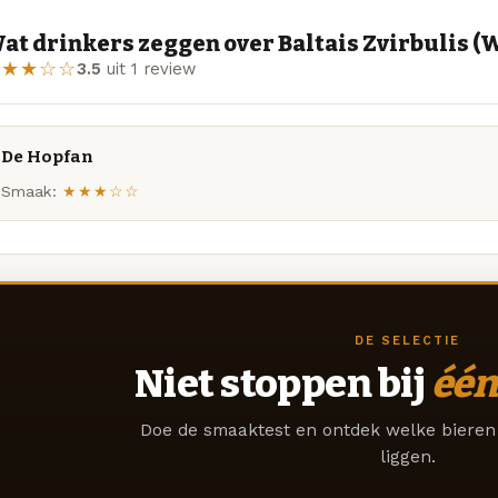
at drinkers zeggen over Baltais Zvirbulis (
★★★☆☆
3.5
uit 1 review
De Hopfan
Smaak:
★★★☆☆
DE SELECTIE
Niet stoppen bij
één
Doe de smaaktest en ontdek welke bieren 
liggen.