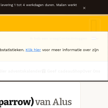
levering 1 tot 4 werkdagen duren. Mailen werkt
×
Ik heb een vraag
Contact
Inloggen
bstatistieken.
Klik hier
voor meer informatie over zijn
Bier adventskalender
Geef cadeau
Shop
Over Ons
Sparrow)
van Alus