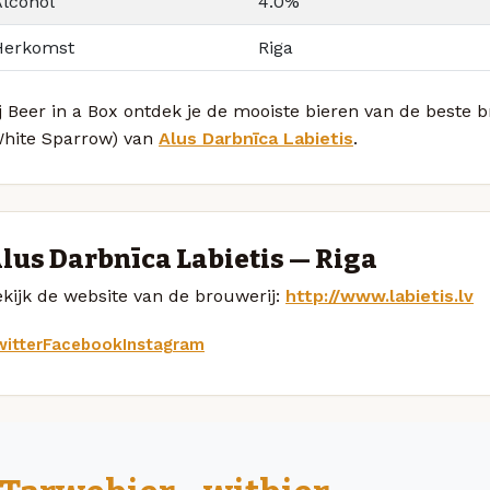
Alcohol
4.0%
Herkomst
Riga
j Beer in a Box ontdek je de mooiste bieren van de beste b
White Sparrow) van
Alus Darbnīca Labietis
.
lus Darbnīca Labietis — Riga
kijk de website van de brouwerij:
http://www.labietis.lv
itter
Facebook
Instagram