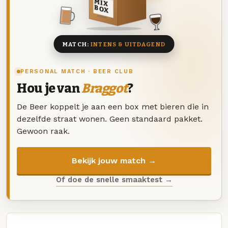
MIX
BOX
8 BIEREN
MATCH:
INTENS & UITDAGEND
PERSONAL MATCH · BEER CLUB
Hou je van
Braggot
?
De Beer koppelt je aan een box met bieren die in
dezelfde straat wonen. Geen standaard pakket.
Gewoon raak.
Bekijk jouw match →
Of doe de snelle smaaktest →