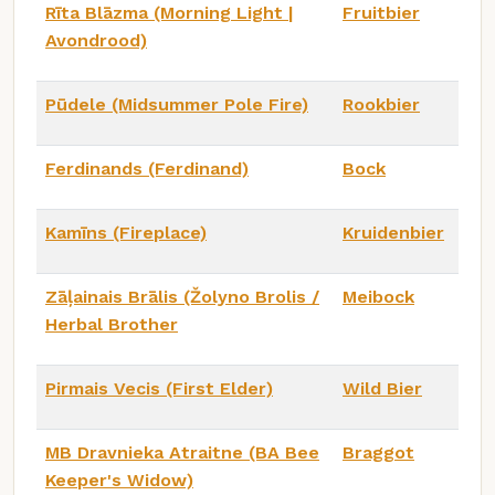
Rīta Blāzma (Morning Light |
Fruitbier
Avondrood)
Pūdele (Midsummer Pole Fire)
Rookbier
Ferdinands (Ferdinand)
Bock
Kamīns (Fireplace)
Kruidenbier
Zāļainais Brālis (Žolyno Brolis /
Meibock
Herbal Brother
Pirmais Vecis (First Elder)
Wild Bier
MB Dravnieka Atraitne (BA Bee
Braggot
Keeper's Widow)