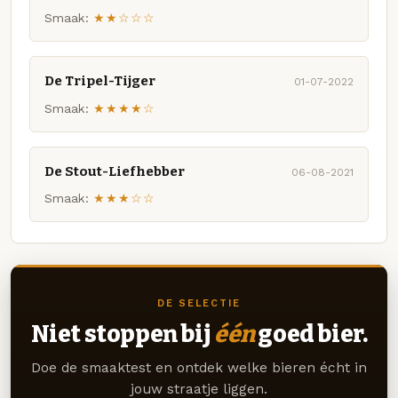
Smaak:
★★☆☆☆
De Tripel-Tijger
01-07-2022
Smaak:
★★★★☆
De Stout-Liefhebber
06-08-2021
Smaak:
★★★☆☆
DE SELECTIE
Niet stoppen bij
één
goed bier.
Doe de smaaktest en ontdek welke bieren écht in
jouw straatje liggen.