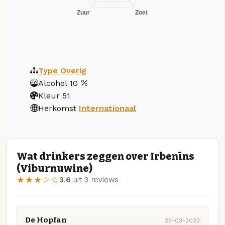
Type
Overig
Alcohol
10
Kleur
51
Herkomst
Internationaal
Wat drinkers zeggen over Irbenīns
(Viburnuwine)
★★★☆☆
3.6
uit 3 reviews
De Hopfan
25-03-2023