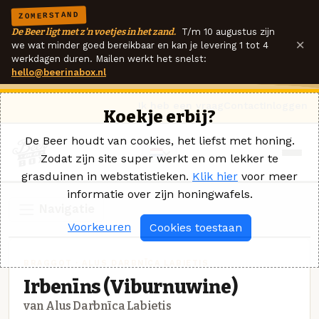
ZOMERSTAND
De Beer ligt met z'n voetjes in het zand.
T/m 10 augustus zijn
×
we wat minder goed bereikbaar en kan je levering 1 tot 4
werkdagen duren. Mailen werkt het snelst:
hello@beerinabox.nl
Ik heb een vraag
Contact
Inloggen
Koekje erbij?
De Beer houdt van cookies, het liefst met honing.
Zodat zijn site super werkt en om lekker te
grasduinen in webstatistieken.
Klik hier
voor meer
informatie over zijn honingwafels.
Navigatie
Voorkeuren
Cookies toestaan
BRAGGOT · ALUS DARBNĪCA LABIETIS
Irbenīns (Viburnuwine)
van Alus Darbnīca Labietis