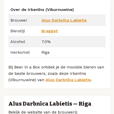
Over de Irbenīns (Viburnuwine)
Brouwer
Alus Darbnīca Labietis
Bierstijl
Braggot
Alcohol
7.0%
Herkomst
Riga
Bij Beer in a Box ontdek je de mooiste bieren van
de beste brouwers, zoals deze Irbenīns
(Viburnuwine) van
Alus Darbnīca Labietis
.
Alus Darbnīca Labietis — Riga
Bekijk de website van de brouwerij: