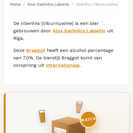
Home
Alus Darbnīca Labietis
Irbenīns (Viburnuwine)
De Irbenīns (Viburnuwine) is een bier
gebrouwen door
Alus Darbnīca Labietis
uit
Riga.
Deze
Braggot
heeft een alcohol percentage
van 7.0%. De bierstijl Braggot komt van
oorsprong uit
Internationaal
.
MATCH
DEZE MAAND