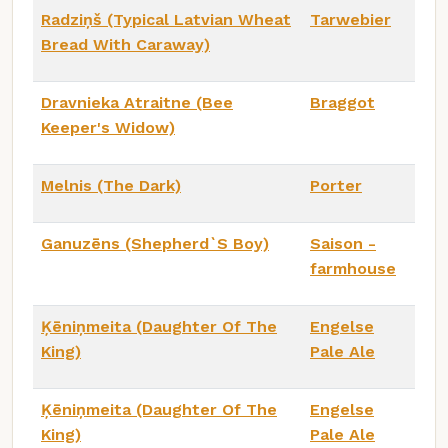
Radziņš (Typical Latvian Wheat
Tarwebier
Bread With Caraway)
Dravnieka Atraitne (Bee
Braggot
Keeper's Widow)
Melnis (The Dark)
Porter
Ganuzēns (Shepherd`S Boy)
Saison -
farmhouse
Ķēniņmeita (Daughter Of The
Engelse
King)
Pale Ale
Ķēniņmeita (Daughter Of The
Engelse
King)
Pale Ale