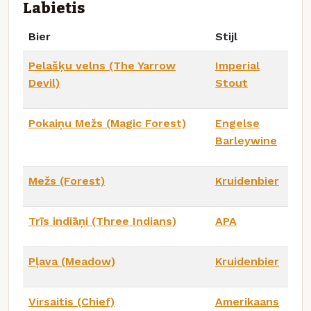
Labietis
Bier
Stijl
Pelašķu velns (The Yarrow
Imperial
Devil)
Stout
Pokaiņu Mežs (Magic Forest)
Engelse
Barleywine
Mežs (Forest)
Kruidenbier
Trīs indiāņi (Three Indians)
APA
Pļava (Meadow)
Kruidenbier
Virsaitis (Chief)
Amerikaans