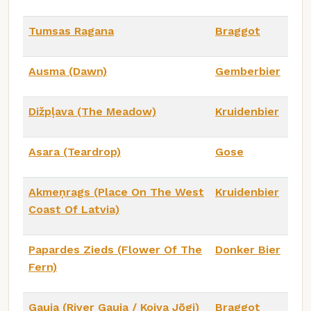
Tumsas Ragana
Braggot
Ausma (Dawn)
Gemberbier
Dižpļava (The Meadow)
Kruidenbier
Asara (Teardrop)
Gose
Akmeņrags (Place On The West
Kruidenbier
Coast Of Latvia)
Papardes Zieds (Flower Of The
Donker Bier
Fern)
Gauja (River Gauja / Koiva Jõgi)
Braggot