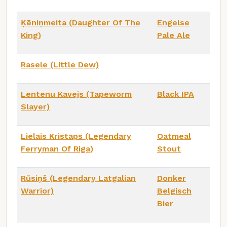
Ķēniņmeita (Daughter Of The
Engelse
King)
Pale Ale
Rasele (Little Dew)
Lentenu Kavejs (Tapeworm
Black IPA
Slayer)
Lielais Kristaps (Legendary
Oatmeal
Ferryman Of Riga)
Stout
Rūsiņš (Legendary Latgalian
Donker
Warrior)
Belgisch
Bier