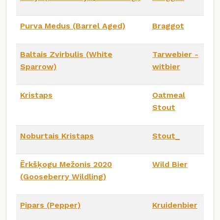
Purva Medus (Barrel Aged)
Braggot
Baltais Zvirbulis (White
Tarwebier -
Sparrow)
witbier
Kristaps
Oatmeal
Stout
Noburtais Kristaps
Stout_
Ērkšķogu Mežonis 2020
Wild Bier
(Gooseberry Wildling)
Pipars (Pepper)
Kruidenbier