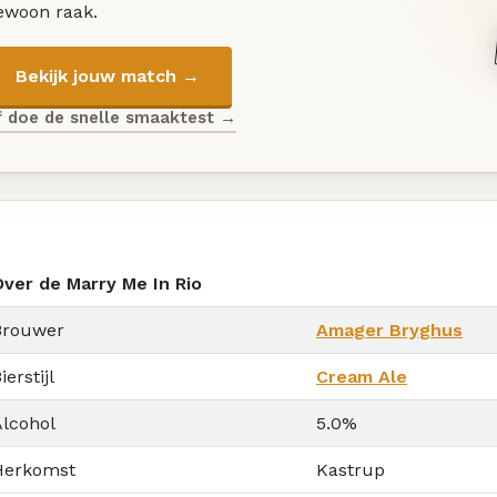
ewoon raak.
Bekijk jouw match →
f doe de snelle smaaktest →
Over de Marry Me In Rio
Brouwer
Amager Bryghus
ierstijl
Cream Ale
Alcohol
5.0%
Herkomst
Kastrup