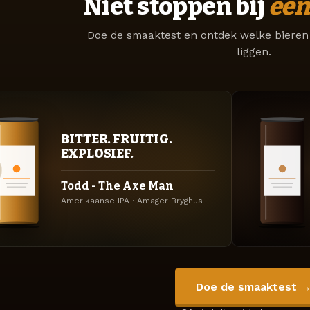
Niet stoppen bij
één
Doe de smaaktest en ontdek welke bieren 
liggen.
BITTER. FRUITIG.
EXPLOSIEF.
Todd - The Axe Man
Amerikaanse IPA · Amager Bryghus
Doe de smaaktest 