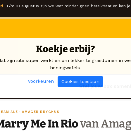
d.
T/m 10 augustus zijn we wat minder goed bereikbaar en kan je 
Koekje erbij?
dat zijn site super werkt en om lekker te grasduinen in we
honingwafels.
Voorkeuren
Cookies toestaan
Stel jouw box samen
REAM ALE · AMAGER BRYGHUS
Marry Me In Rio
van Amag