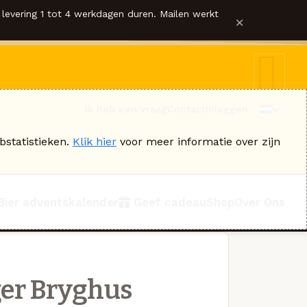
levering 1 tot 4 werkdagen duren. Mailen werkt
×
Ik heb een vraag
Contact
Inloggen
bstatistieken.
Klik hier
voor meer informatie over zijn
Bier adventskalender
Geef cadeau
Shop
Over Ons
er Bryghus