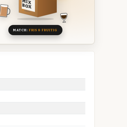
MIX
BOX
8 BIEREN
MATCH:
FRIS & FRUITIG