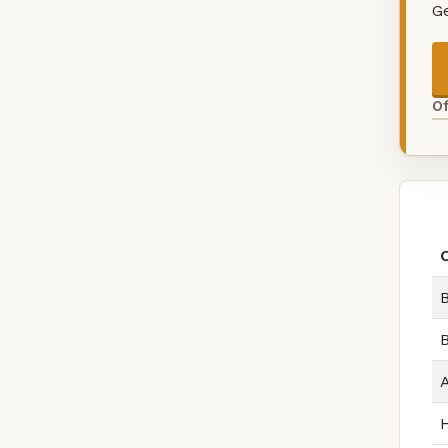
G
O
B