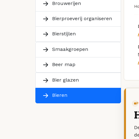
Brouwerijen
H
Bierproeverij organiseren
Bierstijlen
Smaakgroepen
Beer map
Bier glazen
Bieren
P
De
d