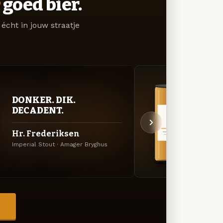
goed bier.
écht in jouw straatje
DONKER. DIK.
BITT
DECADENT.
EXP
Hr. Frederiksen
Wook
Imperial Stout · Amager Bryghus
Amerik
→