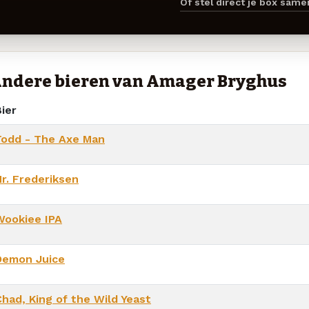
Of stel direct je box sam
ndere bieren van Amager Bryghus
ier
Todd - The Axe Man
Hr. Frederiksen
Wookiee IPA
Demon Juice
Chad, King of the Wild Yeast