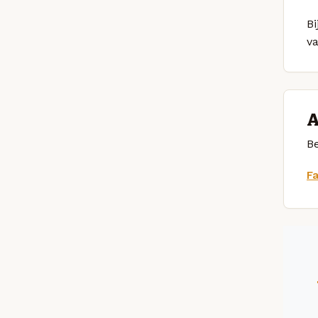
Bi
v
A
Be
F