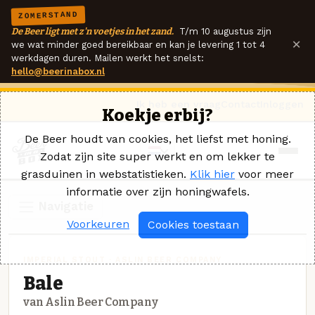
ZOMERSTAND
De Beer ligt met z'n voetjes in het zand.
T/m 10 augustus zijn
×
we wat minder goed bereikbaar en kan je levering 1 tot 4
werkdagen duren. Mailen werkt het snelst:
hello@beerinabox.nl
Ik heb een vraag
Contact
Inloggen
Koekje erbij?
De Beer houdt van cookies, het liefst met honing.
Zodat zijn site super werkt en om lekker te
grasduinen in webstatistieken.
Klik hier
voor meer
informatie over zijn honingwafels.
Navigatie
Voorkeuren
Cookies toestaan
IMPERIAL STOUT · ASLIN BEER COMPANY
Bale
van Aslin Beer Company