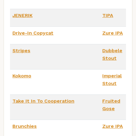
JENERIK
TIPA
Drive-In Copycat
Zure IPA
Stripes
Dubbele
Stout
Kokomo
Imperial
Stout
Take It In To Cooperation
Fruited
Gose
Brunchies
Zure IPA