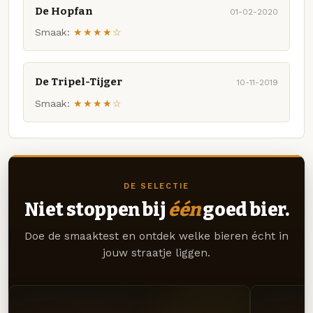
De Hopfan
01-02-2020
Smaak:
★★★★☆
De Tripel-Tijger
10-11-2019
Smaak:
★★★★☆
DE SELECTIE
Niet stoppen bij
één
goed bier.
Doe de smaaktest en ontdek welke bieren écht in
jouw straatje liggen.