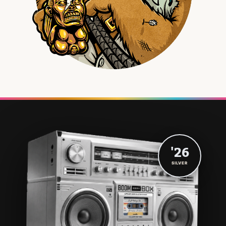
'26
SILVER