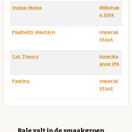
Vogue Mania
Milkshak
e DIPA
Pisghetti Western
Imperial
Stout
Cat Theory
Amerika
anse IPA
Padrino
Imperial
Stout
Bale valt in de smaakgroep