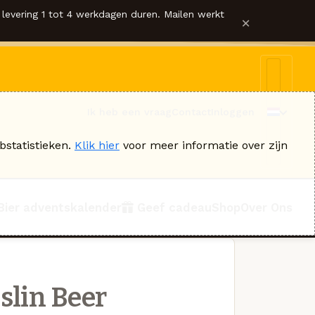
levering 1 tot 4 werkdagen duren. Mailen werkt
×
Ik heb een vraag
Contact
Inloggen
bstatistieken.
Klik hier
voor meer informatie over zijn
Bier adventskalender
Geef cadeau
Shop
Over Ons
slin Beer