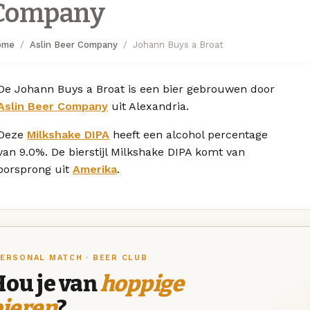
Company
ome
Aslin Beer Company
Johann Buys a Broat
De Johann Buys a Broat is een bier gebrouwen door
Aslin Beer Company
uit Alexandria.
Deze
Milkshake DIPA
heeft een alcohol percentage
van 9.0%. De bierstijl Milkshake DIPA komt van
oorsprong uit
Amerika
.
ERSONAL MATCH · BEER CLUB
Hou je van
hoppige
bieren
?