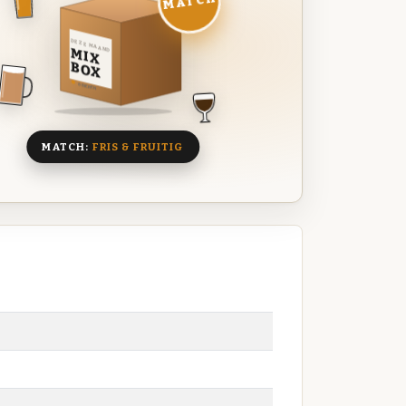
MATCH
DEZE MAAND
MIX
BOX
8 BIEREN
MATCH:
FRIS & FRUITIG