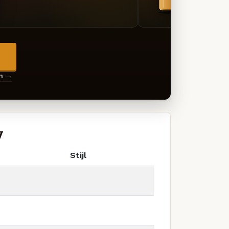
→
en →
y
Stijl