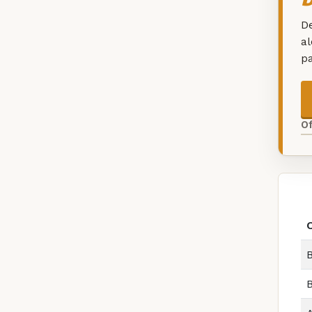
De
a
p
O
B