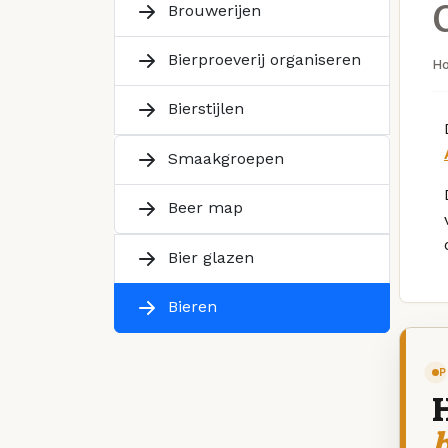
Brouwerijen
Bierproeverij organiseren
H
Bierstijlen
Smaakgroepen
Beer map
Bier glazen
Bieren
P