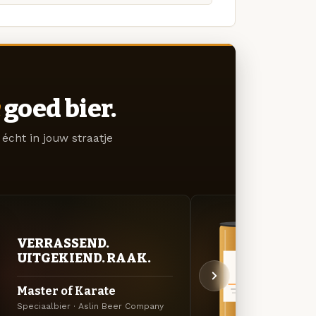
goed bier.
écht in jouw straatje
VERRASSEND.
BITT
UITGEKIEND. RAAK.
EXP
Master of Karate
Mast
Speciaalbier · Aslin Beer Company
DIPA ·