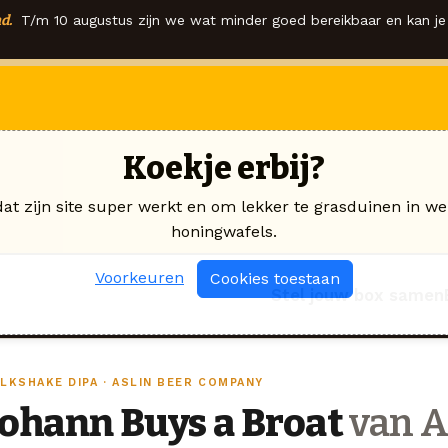
d.
T/m 10 augustus zijn we wat minder goed bereikbaar en kan je 
Koekje erbij?
dat zijn site super werkt en om lekker te grasduinen in we
honingwafels.
Voorkeuren
Cookies toestaan
Stel jouw box samen
LKSHAKE DIPA · ASLIN BEER COMPANY
Johann Buys a Broat
van A