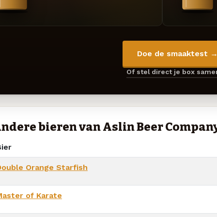
Doe de smaaktest 
Of stel direct je box sam
ndere bieren van Aslin Beer Compan
ier
Double Orange Starfish
Master of Karate