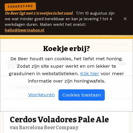
ZOMERSTAND
De Beer ligt met z'n voetjes in het zand.
T/m 10 augustus zijn
×
we wat minder goed bereikbaar en kan je levering 1 tot 4
werkdagen duren. Mailen werkt het snelst:
hello@beerinabox.nl
Ik heb een vraag
Contact
Inloggen
Koekje erbij?
De Beer houdt van cookies, het liefst met honing.
Zodat zijn site super werkt en om lekker te
grasduinen in webstatistieken.
Klik hier
voor meer
informatie over zijn honingwafels.
Navigatie
Voorkeuren
Cookies toestaan
ENGELSE PALE ALE · BARCELONA BEER COMPANY
Cerdos Voladores Pale Ale
van Barcelona Beer Company