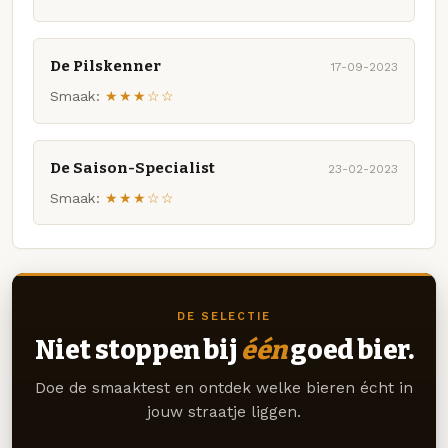
De Pilskenner
17-09-2023
Smaak:
★★★☆☆
De Saison-Specialist
23-02-2023
Smaak:
★★★☆☆
DE SELECTIE
Niet stoppen bij
één
goed bier.
Doe de smaaktest en ontdek welke bieren écht in
jouw straatje liggen.