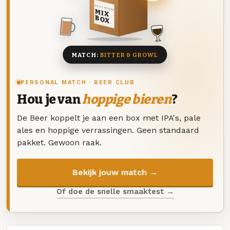
DEZE MAAND
MIX
BOX
8 BIEREN
MATCH:
BITTER & GROWL
PERSONAL MATCH · BEER CLUB
Hou je van
hoppige bieren
?
De Beer koppelt je aan een box met IPA's, pale
ales en hoppige verrassingen. Geen standaard
pakket. Gewoon raak.
Bekijk jouw match →
Of doe de snelle smaaktest →