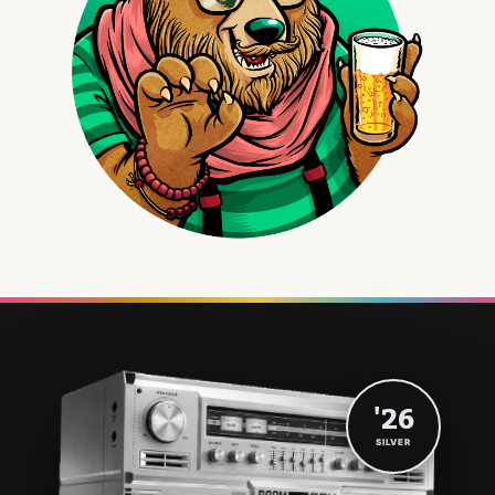
'26
SILVER