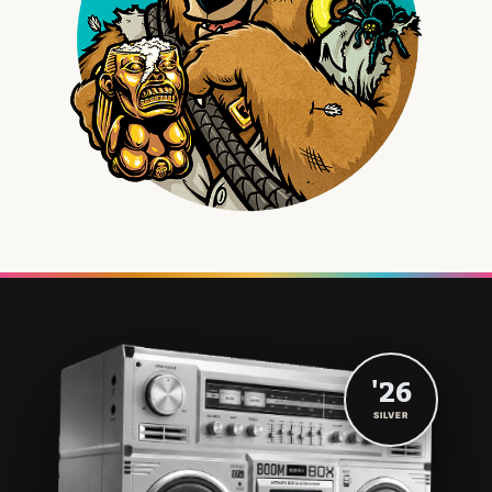
'26
SILVER