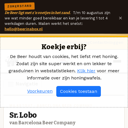
ZOMERSTAND
De Beer ligt met z'n voetjes in het zand.
T/m 10 augustus zijn
×
we wat minder goed bereikbaar en kan je levering 1 tot 4
werkdagen duren. Mailen werkt het snelst:
hello@beerinabox.nl
Ik heb een vraag
Contact
Inloggen
Koekje erbij?
De Beer houdt van cookies, het liefst met honing.
Zodat zijn site super werkt en om lekker te
grasduinen in webstatistieken.
Klik hier
voor meer
informatie over zijn honingwafels.
Navigatie
Voorkeuren
Cookies toestaan
MILKSTOUT · BARCELONA BEER COMPANY
Sr. Lobo
van Barcelona Beer Company