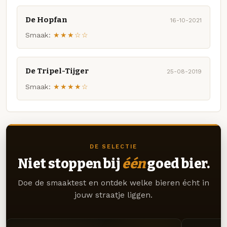
De Hopfan
16-10-2021
Smaak:
★★★☆☆
De Tripel-Tijger
25-08-2019
Smaak:
★★★★☆
DE SELECTIE
Niet stoppen bij
één
goed bier.
Doe de smaaktest en ontdek welke bieren écht in
jouw straatje liggen.