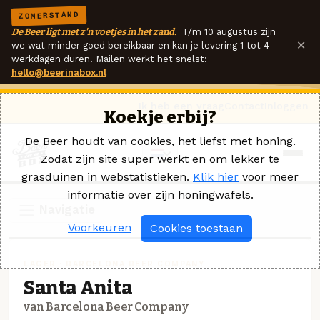
ZOMERSTAND
De Beer ligt met z'n voetjes in het zand.
T/m 10 augustus zijn
×
we wat minder goed bereikbaar en kan je levering 1 tot 4
werkdagen duren. Mailen werkt het snelst:
hello@beerinabox.nl
Ik heb een vraag
Contact
Inloggen
Koekje erbij?
De Beer houdt van cookies, het liefst met honing.
Zodat zijn site super werkt en om lekker te
grasduinen in webstatistieken.
Klik hier
voor meer
informatie over zijn honingwafels.
Navigatie
Voorkeuren
Cookies toestaan
LAGER · BARCELONA BEER COMPANY
Santa Anita
van Barcelona Beer Company