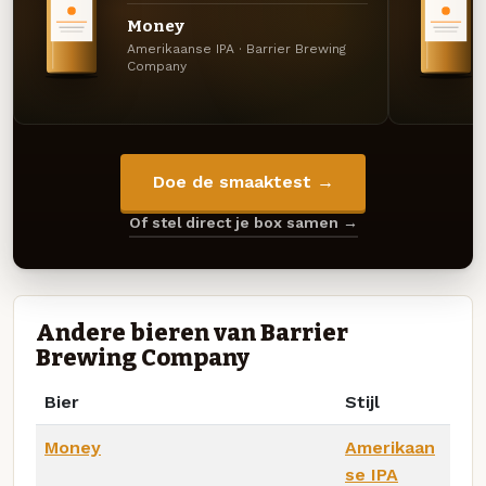
Money
Amerikaanse IPA · Barrier Brewing
Company
Doe de smaaktest →
Of stel direct je box samen →
Andere bieren van Barrier
Brewing Company
Bier
Stijl
Money
Amerikaan
se IPA