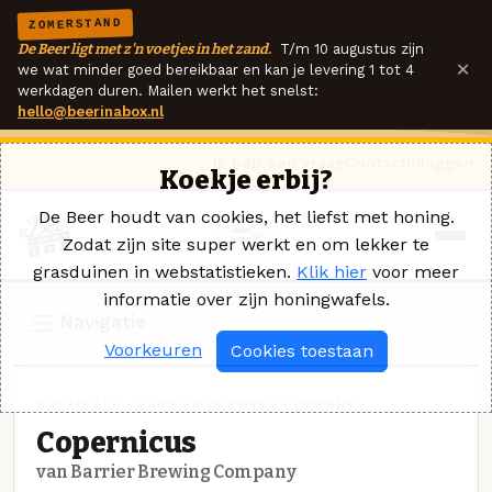
ZOMERSTAND
De Beer ligt met z'n voetjes in het zand.
T/m 10 augustus zijn
×
we wat minder goed bereikbaar en kan je levering 1 tot 4
werkdagen duren. Mailen werkt het snelst:
hello@beerinabox.nl
Ik heb een vraag
Contact
Inloggen
Koekje erbij?
De Beer houdt van cookies, het liefst met honing.
Zodat zijn site super werkt en om lekker te
grasduinen in webstatistieken.
Klik hier
voor meer
informatie over zijn honingwafels.
Navigatie
Voorkeuren
Cookies toestaan
CREAM ALE · BARRIER BREWING COMPANY
Copernicus
van Barrier Brewing Company