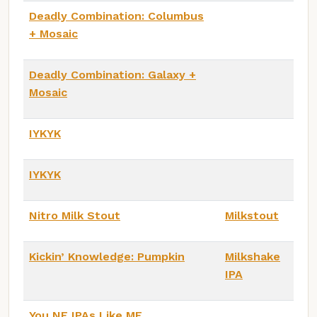
Deadly Combination: Columbus
+ Mosaic
Deadly Combination: Galaxy +
Mosaic
IYKYK
IYKYK
Nitro Milk Stout
Milkstout
Kickin’ Knowledge: Pumpkin
Milkshake
IPA
You NE IPAs Like ME