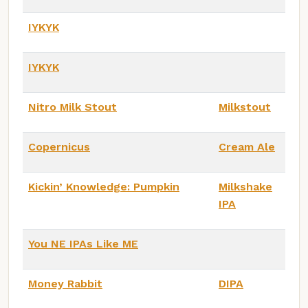
IYKYK
IYKYK
Nitro Milk Stout
Milkstout
Copernicus
Cream Ale
Kickin’ Knowledge: Pumpkin
Milkshake
IPA
You NE IPAs Like ME
Money Rabbit
DIPA