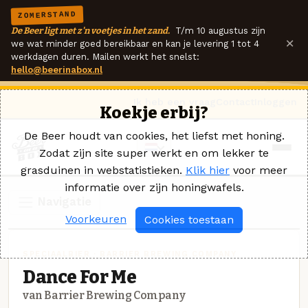
ZOMERSTAND
De Beer ligt met z'n voetjes in het zand.
T/m 10 augustus zijn
×
we wat minder goed bereikbaar en kan je levering 1 tot 4
werkdagen duren. Mailen werkt het snelst:
hello@beerinabox.nl
Ik heb een vraag
Contact
Inloggen
Koekje erbij?
De Beer houdt van cookies, het liefst met honing.
Zodat zijn site super werkt en om lekker te
grasduinen in webstatistieken.
Klik hier
voor meer
informatie over zijn honingwafels.
Navigatie
Voorkeuren
Cookies toestaan
SPECIAALBIER · BARRIER BREWING COMPANY
Dance For Me
van Barrier Brewing Company