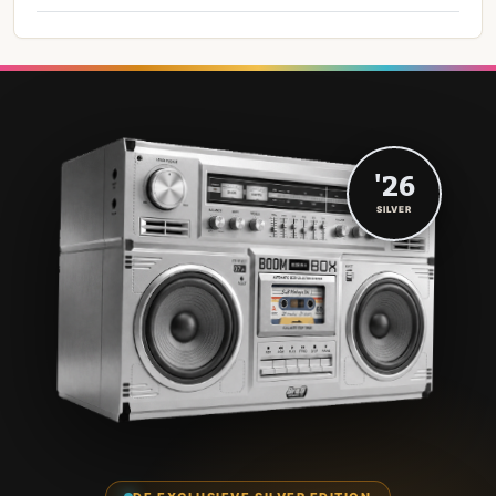
'26
SILVER