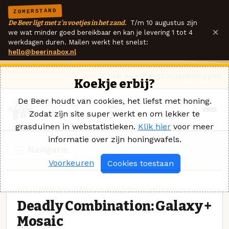
ZOMERSTAND
De Beer ligt met z'n voetjes in het zand.
T/m 10 augustus zijn
×
we wat minder goed bereikbaar en kan je levering 1 tot 4
werkdagen duren. Mailen werkt het snelst:
hello@beerinabox.nl
Ik heb een vraag
Contact
Inloggen
Koekje erbij?
De Beer houdt van cookies, het liefst met honing.
Zodat zijn site super werkt en om lekker te
grasduinen in webstatistieken.
Klik hier
voor meer
informatie over zijn honingwafels.
Navigatie
Voorkeuren
Cookies toestaan
SPECIAALBIER · BARRIER BREWING COMPANY
Deadly Combination: Galaxy +
Mosaic