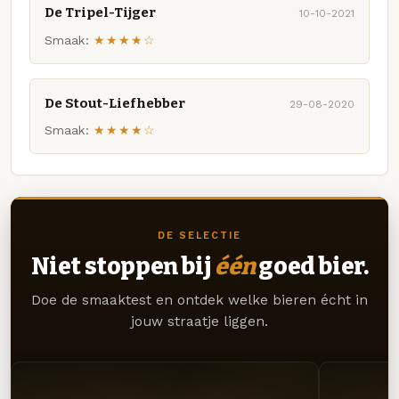
De Tripel-Tijger
10-10-2021
Smaak:
★★★★☆
De Stout-Liefhebber
29-08-2020
Smaak:
★★★★☆
DE SELECTIE
Niet stoppen bij
één
goed bier.
Doe de smaaktest en ontdek welke bieren écht in
jouw straatje liggen.