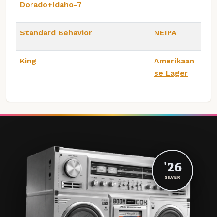
Dorado+Idaho-7
Standard Behavior
NEIPA
King
Amerikaan
se Lager
'26
SILVER