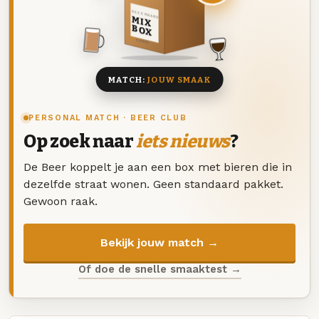
DEZE MAAND
MIX
BOX
8 BIEREN
MATCH:
JOUW SMAAK
PERSONAL MATCH · BEER CLUB
Op zoek naar
iets nieuws
?
De Beer koppelt je aan een box met bieren die in
dezelfde straat wonen. Geen standaard pakket.
Gewoon raak.
Bekijk jouw match →
Of doe de snelle smaaktest →