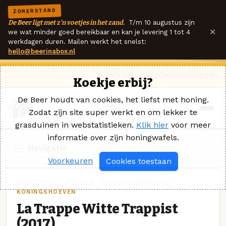
ZOMERSTAND
De Beer ligt met z'n voetjes in het zand.
T/m 10 augustus zijn
×
we wat minder goed bereikbaar en kan je levering 1 tot 4
werkdagen duren. Mailen werkt het snelst:
hello@beerinabox.nl
Ik heb een vraag
Contact
Inloggen
Koekje erbij?
De Beer houdt van cookies, het liefst met honing.
Zodat zijn site super werkt en om lekker te
grasduinen in webstatistieken.
Klik hier
voor meer
informatie over zijn honingwafels.
Navigatie
Voorkeuren
Cookies toestaan
TARWEBIER - WITBIER · BIERBROUWERIJ DE
KONINGSHOEVEN
La Trappe Witte Trappist
(2017)