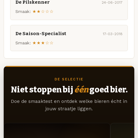
De Pilskenner
24-06-2017
Smaak:
★★☆☆☆
De Saison-Specialist
17-03-2018
Smaak:
★★★☆☆
DE SELECTIE
Niet stoppen bij
één
goed bier.
Doe de smaaktest en ontdek welke bieren écht in
jouw straatje liggen.