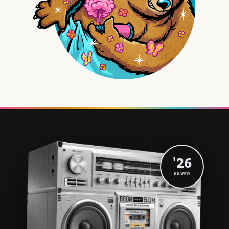
'26
SILVER