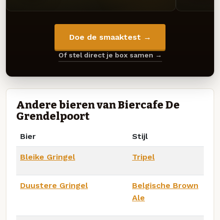
Doe de smaaktest →
Of stel direct je box samen →
Andere bieren van Biercafe De
Grendelpoort
Bier
Stijl
Bleike Gringel
Tripel
Duustere Gringel
Belgische Brown
Ale