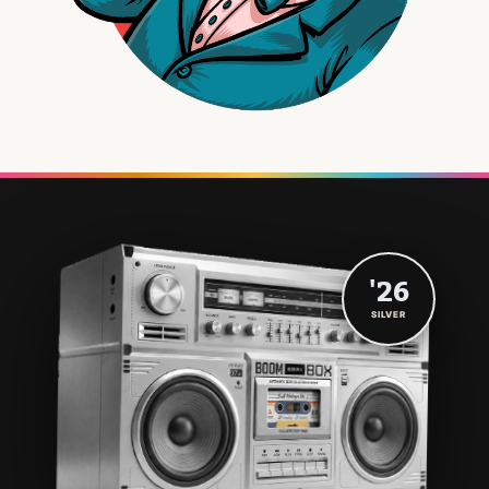
'26
SILVER