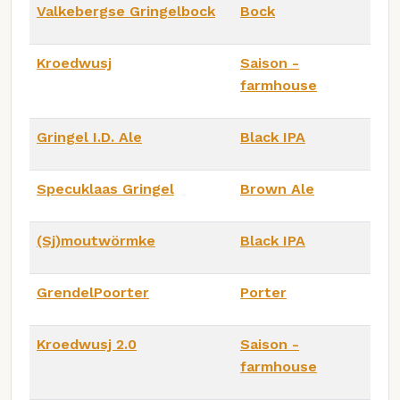
Valkebergse Gringelbock
Bock
Kroedwusj
Saison -
farmhouse
Gringel I.D. Ale
Black IPA
Specuklaas Gringel
Brown Ale
(Sj)moutwörmke
Black IPA
GrendelPoorter
Porter
Kroedwusj 2.0
Saison -
farmhouse