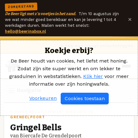
ZOMERSTAND
De Beer ligt met z'n voetjes in het zand.
T/m 10 augustus zijn
×
we wat minder goed bereikbaar en kan je levering 1 tot 4
werkdagen duren. Mailen werkt het snelst:
hello@beerinabox.nl
Ik heb een vraag
Contact
Inloggen
Koekje erbij?
De Beer houdt van cookies, het liefst met honing.
Zodat zijn site super werkt en om lekker te
grasduinen in webstatistieken.
Klik hier
voor meer
informatie over zijn honingwafels.
Navigatie
Voorkeuren
Cookies toestaan
DONKER BELGISCH BIER · BIERCAFE DE
GRENDELPOORT
Gringel Bells
van Biercafe De Grendelpoort