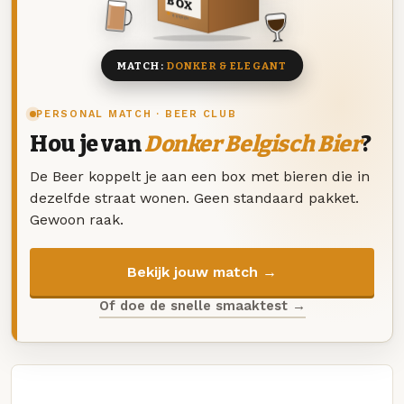
BOX
8 BIEREN
MATCH:
DONKER & ELEGANT
PERSONAL MATCH · BEER CLUB
Hou je van
Donker Belgisch Bier
?
De Beer koppelt je aan een box met bieren die in
dezelfde straat wonen. Geen standaard pakket.
Gewoon raak.
Bekijk jouw match →
Of doe de snelle smaaktest →