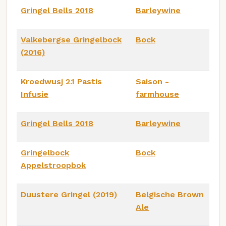
Gringel Bells 2018
Barleywine
Valkebergse Gringelbock
Bock
(2016)
Kroedwusj 2.1 Pastis
Saison -
Infusie
farmhouse
Gringel Bells 2018
Barleywine
Gringelbock
Bock
Appelstroopbok
Duustere Gringel (2019)
Belgische Brown
Ale