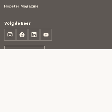
Hopster Magazine
Volg de Beer
Ontdek jouw box
© 2013-2026 Beer in a Box BV