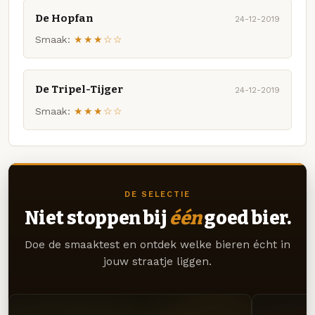
De Hopfan
24-12-2019
Smaak:
★★★☆☆
De Tripel-Tijger
24-12-2019
Smaak:
★★★☆☆
DE SELECTIE
Niet stoppen bij
één
goed bier.
Doe de smaaktest en ontdek welke bieren écht in
jouw straatje liggen.