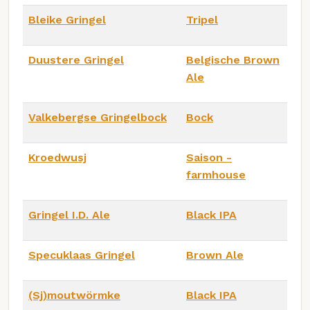
Bleike Gringel
Tripel
Duustere Gringel
Belgische Brown
Ale
Valkebergse Gringelbock
Bock
Kroedwusj
Saison -
farmhouse
Gringel I.D. Ale
Black IPA
Specuklaas Gringel
Brown Ale
(Sj)moutwörmke
Black IPA