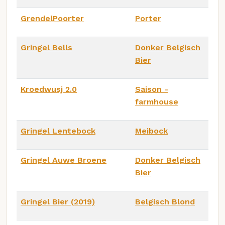
GrendelPoorter
Porter
Gringel Bells
Donker Belgisch
Bier
Kroedwusj 2.0
Saison -
farmhouse
Gringel Lentebock
Meibock
Gringel Auwe Broene
Donker Belgisch
Bier
Gringel Bier (2019)
Belgisch Blond