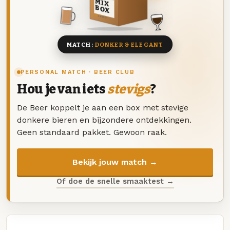
MIX
BOX
8 BIEREN
MATCH:
DONKER & ELEGANT
PERSONAL MATCH · BEER CLUB
Hou je van iets
stevigs
?
De Beer koppelt je aan een box met stevige
donkere bieren en bijzondere ontdekkingen.
Geen standaard pakket. Gewoon raak.
Bekijk jouw match →
Of doe de snelle smaaktest →