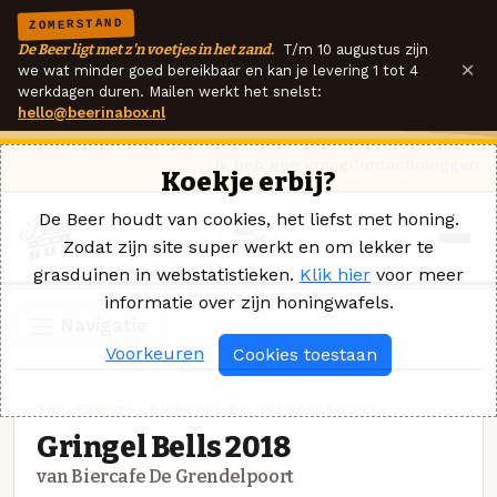
ZOMERSTAND
De Beer ligt met z'n voetjes in het zand.
T/m 10 augustus zijn
×
we wat minder goed bereikbaar en kan je levering 1 tot 4
werkdagen duren. Mailen werkt het snelst:
hello@beerinabox.nl
Ik heb een vraag
Contact
Inloggen
Koekje erbij?
De Beer houdt van cookies, het liefst met honing.
Zodat zijn site super werkt en om lekker te
grasduinen in webstatistieken.
Klik hier
voor meer
informatie over zijn honingwafels.
Navigatie
Voorkeuren
Cookies toestaan
BARLEYWINE · BIERCAFE DE GRENDELPOORT
Gringel Bells 2018
van Biercafe De Grendelpoort