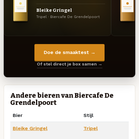
Bleike Gringel
Tripel · Biercafe De Grendelpoort
Doe de smaaktest →
Of stel direct je box samen →
Andere bieren van Biercafe De
Grendelpoort
Bier
Stijl
Bleike Gringel
Tripel