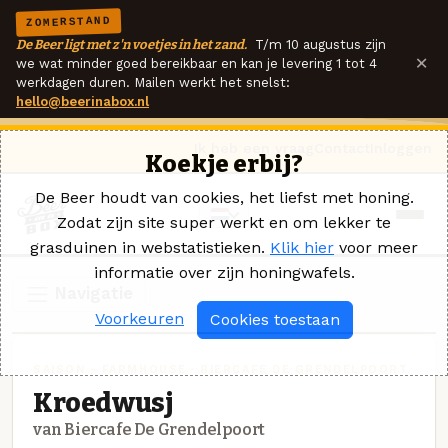
ZOMERSTAND
De Beer ligt met z'n voetjes in het zand.
T/m 10 augustus zijn
×
we wat minder goed bereikbaar en kan je levering 1 tot 4
werkdagen duren. Mailen werkt het snelst:
hello@beerinabox.nl
Ik heb een vraag
Contact
Inloggen
Koekje erbij?
De Beer houdt van cookies, het liefst met honing.
Zodat zijn site super werkt en om lekker te
grasduinen in webstatistieken.
Klik hier
voor meer
informatie over zijn honingwafels.
Navigatie
Voorkeuren
Cookies toestaan
SAISON - FARMHOUSE · BIERCAFE DE GRENDELPOORT
Kroedwusj
van Biercafe De Grendelpoort