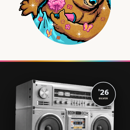
'26
SILVER