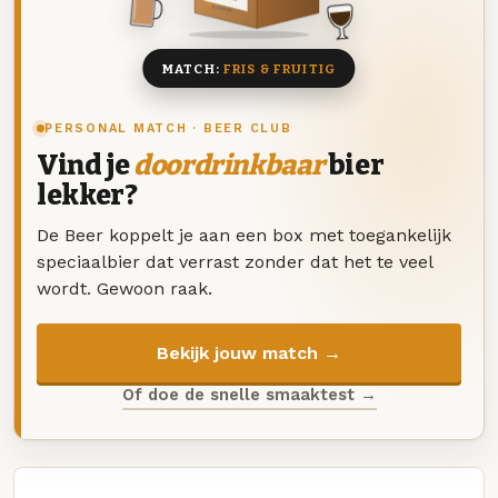
8 BIEREN
MATCH:
FRIS & FRUITIG
PERSONAL MATCH · BEER CLUB
Vind je
doordrinkbaar
bier
lekker?
De Beer koppelt je aan een box met toegankelijk
speciaalbier dat verrast zonder dat het te veel
wordt. Gewoon raak.
Bekijk jouw match →
Of doe de snelle smaaktest →