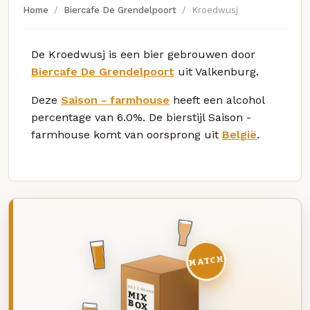
Home
Biercafe De Grendelpoort
Kroedwusj
De Kroedwusj is een bier gebrouwen door
Biercafe De Grendelpoort
uit Valkenburg.
Deze
Saison - farmhouse
heeft een alcohol
percentage van 6.0%. De bierstijl Saison -
farmhouse komt van oorsprong uit
België
.
MATCH
DEZE MAAND
MIX
BOX