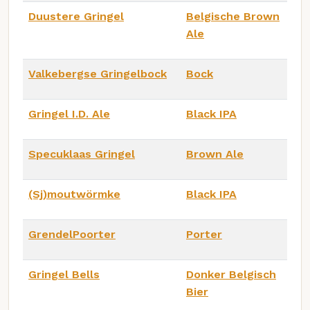
Duustere Gringel
Belgische Brown
Ale
Valkebergse Gringelbock
Bock
Gringel I.D. Ale
Black IPA
Specuklaas Gringel
Brown Ale
(Sj)moutwörmke
Black IPA
GrendelPoorter
Porter
Gringel Bells
Donker Belgisch
Bier