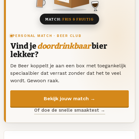
8 BIEREN
MATCH:
FRIS & FRUITIG
PERSONAL MATCH · BEER CLUB
Vind je
doordrinkbaar
bier
lekker?
De Beer koppelt je aan een box met toegankelijk
speciaalbier dat verrast zonder dat het te veel
wordt. Gewoon raak.
Bekijk jouw match →
Of doe de snelle smaaktest →