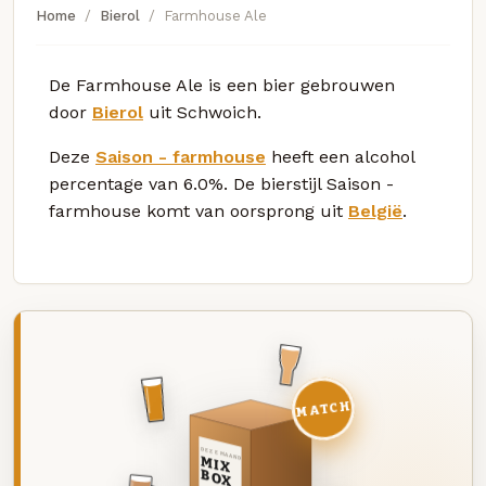
Home
Bierol
Farmhouse Ale
De Farmhouse Ale is een bier gebrouwen
door
Bierol
uit Schwoich.
Deze
Saison - farmhouse
heeft een alcohol
percentage van 6.0%. De bierstijl Saison -
farmhouse komt van oorsprong uit
België
.
MATCH
DEZE MAAND
MIX
BOX