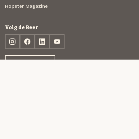
Hopster Magazine
Volg de Beer
Ontdek jouw box
© 2013-2026 Beer in a Box BV