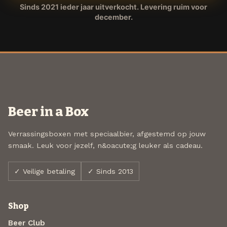
Sinds 2021 ieder jaar uitverkocht. Levering ruim voor
december.
Beer in a Box
Verrassingsboxen met speciaalbier, afgestemd op jouw
smaak. Leuk voor jezelf, n&oacute;g leuker als cadeau.
✓ Veilige betaling
✓ Sinds 2013
Shop
Beer Club