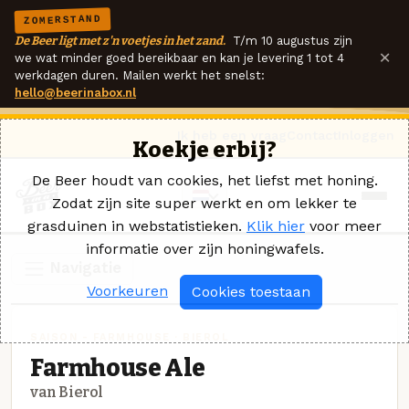
ZOMERSTAND
De Beer ligt met z'n voetjes in het zand.
T/m 10 augustus zijn
×
we wat minder goed bereikbaar en kan je levering 1 tot 4
werkdagen duren. Mailen werkt het snelst:
hello@beerinabox.nl
Ik heb een vraag
Contact
Inloggen
Koekje erbij?
De Beer houdt van cookies, het liefst met honing.
Zodat zijn site super werkt en om lekker te
grasduinen in webstatistieken.
Klik hier
voor meer
informatie over zijn honingwafels.
Navigatie
Voorkeuren
Cookies toestaan
SAISON - FARMHOUSE · BIEROL
Farmhouse Ale
van Bierol