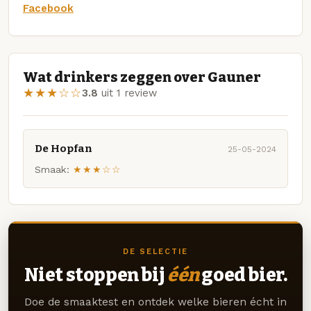
Facebook
Wat drinkers zeggen over Gauner
★★★☆☆
3.8
uit 1 review
De Hopfan
25-05-2024
Smaak:
★★★☆☆
DE SELECTIE
Niet stoppen bij
één
goed bier.
Doe de smaaktest en ontdek welke bieren écht in