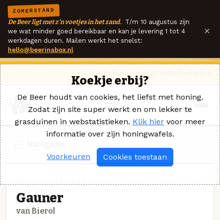
ZOMERSTAND
De Beer ligt met z'n voetjes in het zand.
T/m 10 augustus zijn
×
we wat minder goed bereikbaar en kan je levering 1 tot 4
werkdagen duren. Mailen werkt het snelst:
hello@beerinabox.nl
Ik heb een vraag
Contact
Inloggen
Koekje erbij?
De Beer houdt van cookies, het liefst met honing.
Zodat zijn site super werkt en om lekker te
grasduinen in webstatistieken.
Klik hier
voor meer
informatie over zijn honingwafels.
Navigatie
Voorkeuren
Cookies toestaan
SPECIAALBIER · BIEROL
Gauner
van Bierol