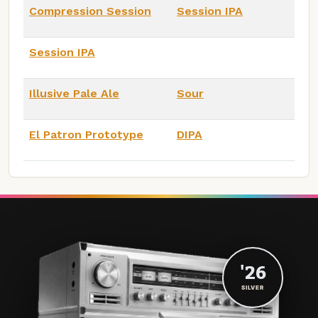
Compression Session
Session IPA
Session IPA
Illusive Pale Ale
Sour
El Patron Prototype
DIPA
'26
SILVER