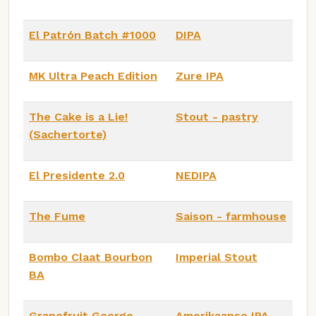
El Patrón Batch #1000
DIPA
MK Ultra Peach Edition
Zure IPA
The Cake is a Lie!
Stout - pastry
(Sachertorte)
El Presidente 2.0
NEDIPA
The Fume
Saison - farmhouse
Bombo Claat Bourbon
Imperial Stout
BA
Grapefruit George
Amerikaanse IPA