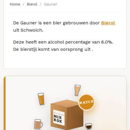
Home
Bierol
Gauner
De Gauner is een bier gebrouwen door
Bierol
uit Schwoich.
Deze
heeft een alcohol percentage van 6.0%.
De bierstijl komt van oorsprong uit
.
MATCH
DEZE MAAND
MIX
BOX
8 BIEREN