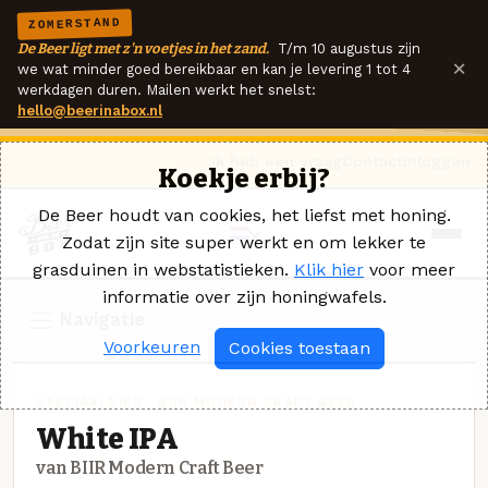
ZOMERSTAND
De Beer ligt met z'n voetjes in het zand.
T/m 10 augustus zijn
×
we wat minder goed bereikbaar en kan je levering 1 tot 4
werkdagen duren. Mailen werkt het snelst:
hello@beerinabox.nl
Ik heb een vraag
Contact
Inloggen
Koekje erbij?
De Beer houdt van cookies, het liefst met honing.
Zodat zijn site super werkt en om lekker te
grasduinen in webstatistieken.
Klik hier
voor meer
informatie over zijn honingwafels.
Navigatie
Voorkeuren
Cookies toestaan
SPECIAALBIER · BIIR MODERN CRAFT BEER
White IPA
van BIIR Modern Craft Beer