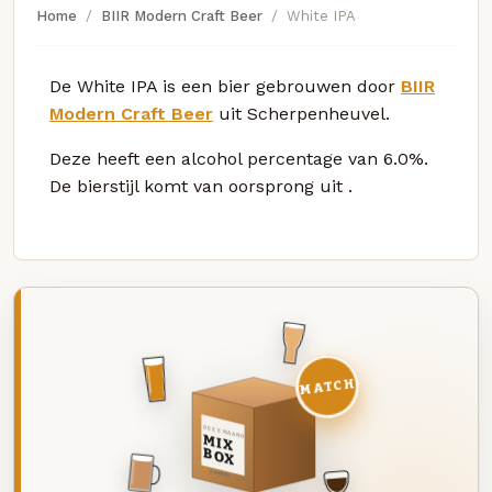
Home
BIIR Modern Craft Beer
White IPA
De White IPA is een bier gebrouwen door
BIIR
Modern Craft Beer
uit Scherpenheuvel.
Deze
heeft een alcohol percentage van 6.0%.
De bierstijl komt van oorsprong uit
.
MATCH
DEZE MAAND
MIX
BOX
8 BIEREN