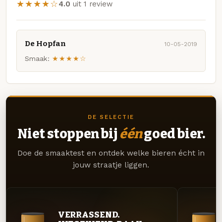
★★★★☆
4.0
uit 1 review
De Hopfan
10-05-2019
Smaak:
★★★★☆
DE SELECTIE
Niet stoppen bij
één
goed bier.
Doe de smaaktest en ontdek welke bieren écht in
jouw straatje liggen.
VERRASSEND.