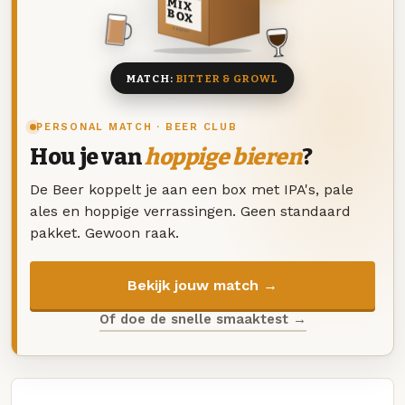
MIX
BOX
8 BIEREN
MATCH:
BITTER & GROWL
PERSONAL MATCH · BEER CLUB
Hou je van
hoppige bieren
?
De Beer koppelt je aan een box met IPA's, pale
ales en hoppige verrassingen. Geen standaard
pakket. Gewoon raak.
Bekijk jouw match →
Of doe de snelle smaaktest →