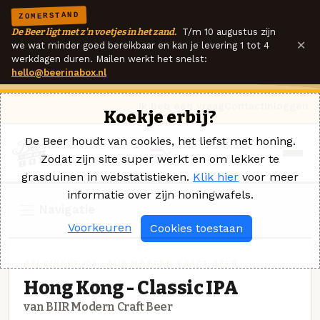
ZOMERSTAND
De Beer ligt met z'n voetjes in het zand.
T/m 10 augustus zijn
×
we wat minder goed bereikbaar en kan je levering 1 tot 4
werkdagen duren. Mailen werkt het snelst:
hello@beerinabox.nl
Ik heb een vraag
Contact
Inloggen
Koekje erbij?
De Beer houdt van cookies, het liefst met honing.
Zodat zijn site super werkt en om lekker te
grasduinen in webstatistieken.
Klik hier
voor meer
informatie over zijn honingwafels.
Navigatie
Voorkeuren
Cookies toestaan
BELGISCHE IPA · BIIR MODERN CRAFT BEER
Hong Kong - Classic IPA
van BIIR Modern Craft Beer