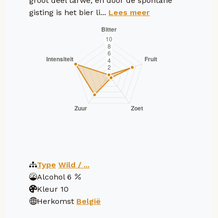
groot deel tarwe, en door de spontane
gisting is het bier li...
Lees meer
Type
Wild / ...
Alcohol
6
Kleur
10
Herkomst
België