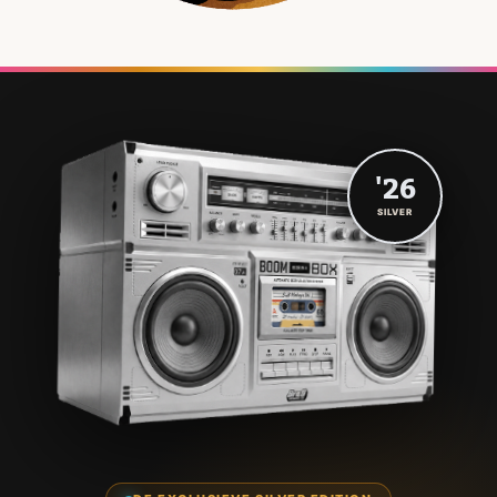
'26
SILVER