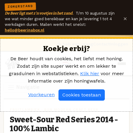
ZOMERSTAND
De Beer ligt met z'n voetjes in het zand.
T/m 10 augustus zijn
×
we wat minder goed bereikbaar en kan je levering 1 tot 4
werkdagen duren. Mailen werkt het snelst:
hello@beerinabox.nl
Ik heb een vraag
Contact
Inloggen
Koekje erbij?
De Beer houdt van cookies, het liefst met honing.
Zodat zijn site super werkt en om lekker te
grasduinen in webstatistieken.
Klik hier
voor meer
informatie over zijn honingwafels.
Navigatie
Voorkeuren
Cookies toestaan
FRUITLAMBIEK · BIIR MODERN CRAFT BEER
Sweet-Sour Red Series 2014 -
100% Lambic