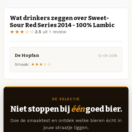
Wat drinkers zeggen over Sweet-
Sour Red Series 2014 - 100% Lambic
★★★☆☆
3.5
uit 1 review
De Hopfan
12-04-2018
Smaak:
★★★☆☆
DE SELECTIE
Niet stoppen bij
één
goed bier.
Doe de smaaktest en ontdek welke bieren écht in
jouw straatje liggen.