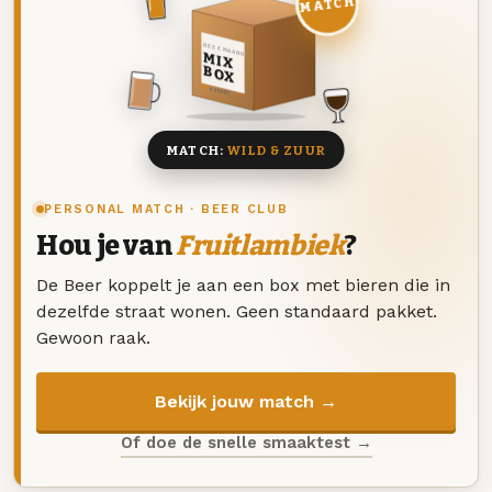
MATCH
DEZE MAAND
MIX
BOX
8 BIEREN
MATCH:
WILD & ZUUR
PERSONAL MATCH · BEER CLUB
Hou je van
Fruitlambiek
?
De Beer koppelt je aan een box met bieren die in
dezelfde straat wonen. Geen standaard pakket.
Gewoon raak.
Bekijk jouw match →
Of doe de snelle smaaktest →