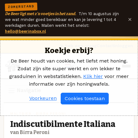
ZOMERSTAND
De Beer ligt met z'n voetjes in het zand.
T/m 10 augustus zijn
×
we wat minder goed bereikbaar en kan je levering 1 tot 4
werkdagen duren. Mailen werkt het snelst:
hello@beerinabox.nl
Ik heb een vraag
Contact
Inloggen
Koekje erbij?
De Beer houdt van cookies, het liefst met honing.
Zodat zijn site super werkt en om lekker te
grasduinen in webstatistieken.
Klik hier
voor meer
informatie over zijn honingwafels.
Navigatie
Voorkeuren
Cookies toestaan
MALTBIER · BIRRA PERONI
Indiscutibilmente Italiana
van Birra Peroni