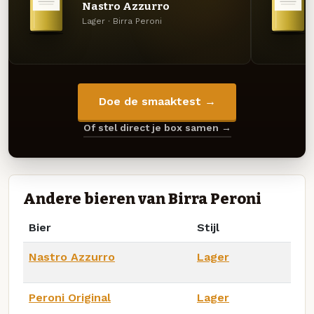
Nastro Azzurro
Lager · Birra Peroni
Doe de smaaktest →
Of stel direct je box samen →
Andere bieren van Birra Peroni
Bier
Stijl
Nastro Azzurro
Lager
Peroni Original
Lager