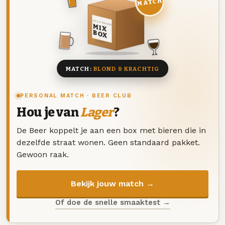
MATCH
DEZE MAAND
MIX
BOX
8 BIEREN
MATCH:
BLOND & KRACHTIG
PERSONAL MATCH · BEER CLUB
Hou je van
Lager
?
De Beer koppelt je aan een box met bieren die in
dezelfde straat wonen. Geen standaard pakket.
Gewoon raak.
Bekijk jouw match →
Of doe de snelle smaaktest →