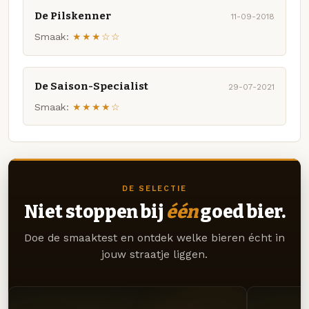
De Pilskenner
11-09-2018
Smaak:
★★★☆☆
De Saison-Specialist
29-07-2021
Smaak:
★★★★☆
DE SELECTIE
Niet stoppen bij
één
goed bier.
Doe de smaaktest en ontdek welke bieren écht in
jouw straatje liggen.