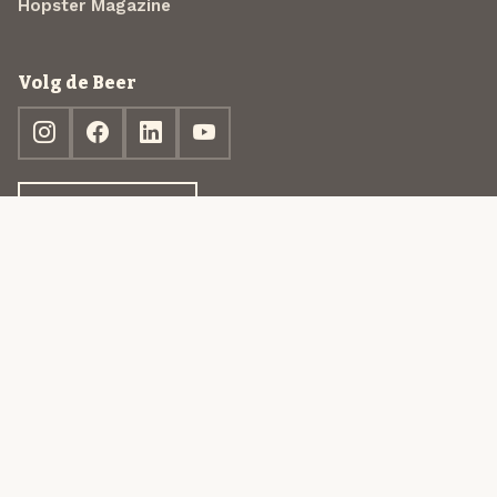
Hopster Magazine
Volg de Beer
Ontdek jouw box
© 2013-2026 Beer in a Box BV