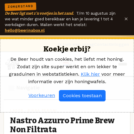
ZOMERSTAND
De Beer ligt met z'n voetjes in het zand.
T/m 10 augustus zijn
×
we wat minder goed bereikbaar en kan je levering 1 tot 4
werkdagen duren. Mailen werkt het snelst:
hello@beerinabox.nl
Ik heb een vraag
Contact
Inloggen
Koekje erbij?
De Beer houdt van cookies, het liefst met honing.
Zodat zijn site super werkt en om lekker te
grasduinen in webstatistieken.
Klik hier
voor meer
informatie over zijn honingwafels.
Navigatie
Voorkeuren
Cookies toestaan
LAGER · BIRRA PERONI
Nastro Azzurro Prime Brew
Non Filtrata