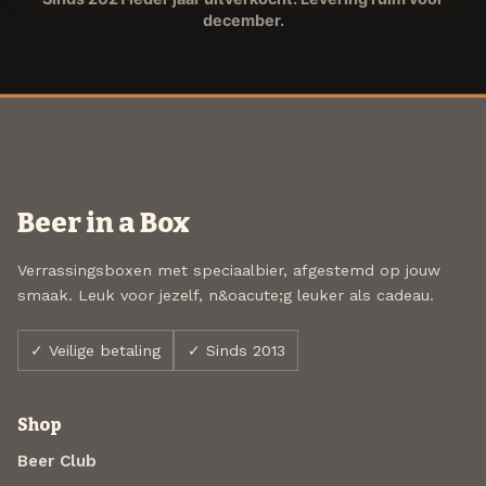
december.
Beer in a Box
Verrassingsboxen met speciaalbier, afgestemd op jouw
smaak. Leuk voor jezelf, n&oacute;g leuker als cadeau.
✓ Veilige betaling
✓ Sinds 2013
Shop
Beer Club