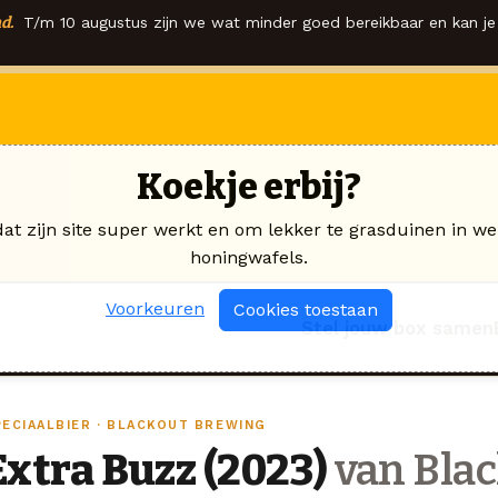
d.
T/m 10 augustus zijn we wat minder goed bereikbaar en kan je 
Koekje erbij?
dat zijn site super werkt en om lekker te grasduinen in we
honingwafels.
Voorkeuren
Cookies toestaan
Stel jouw box samen
PECIAALBIER · BLACKOUT BREWING
Extra Buzz (2023)
van Bla