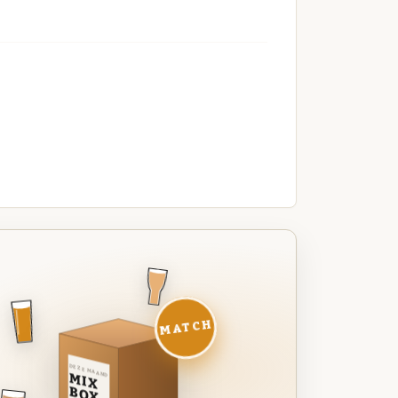
MATCH
DEZE MAAND
MIX
BOX