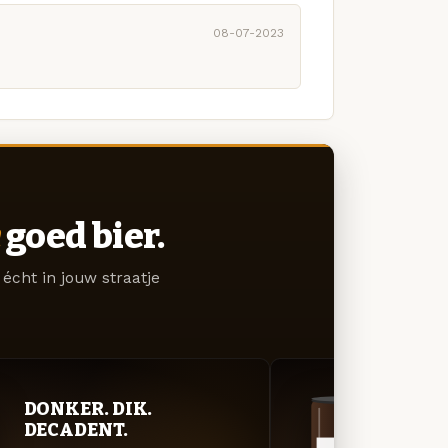
08-07-2023
goed bier.
écht in jouw straatje
DONKER. DIK.
DON
DECADENT.
DEC