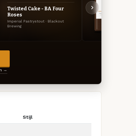
Twisted Cake - BA Four
Anti
Roses
Anti
Imperial Pastrystout · Blackout
Imperi
Brewing
Brewin
→
en →
Stijl