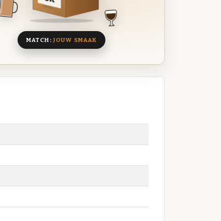
8 BIEREN
MATCH:
JOUW SMAAK