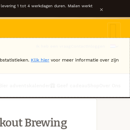
levering 1 tot 4 werkdagen duren. Mailen werkt
×
Ik heb een vraag
Contact
Inloggen
bstatistieken.
Klik hier
voor meer informatie over zijn
Bier adventskalender
Geef cadeau
Shop
Over Ons
ckout Brewing