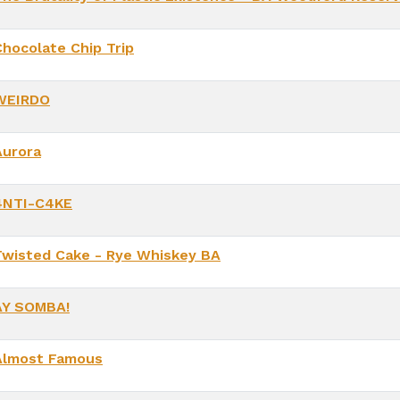
Chocolate Chip Trip
WEIRDO
Aurora
4NTI-C4KE
Twisted Cake - Rye Whiskey BA
AY SOMBA!
Almost Famous