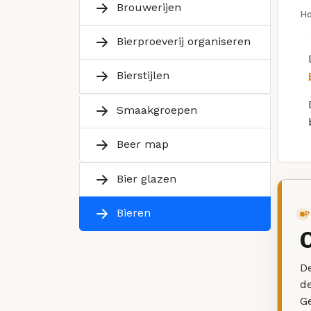
Brouwerijen
H
Bierproeverij organiseren
Bierstijlen
Smaakgroepen
Beer map
Bier glazen
Bieren
P
De
d
G