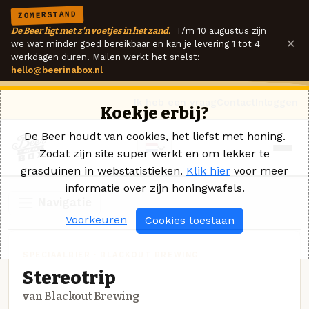
ZOMERSTAND
De Beer ligt met z'n voetjes in het zand.
T/m 10 augustus zijn
×
we wat minder goed bereikbaar en kan je levering 1 tot 4
werkdagen duren. Mailen werkt het snelst:
hello@beerinabox.nl
Ik heb een vraag
Contact
Inloggen
Koekje erbij?
De Beer houdt van cookies, het liefst met honing.
Zodat zijn site super werkt en om lekker te
grasduinen in webstatistieken.
Klik hier
voor meer
informatie over zijn honingwafels.
Navigatie
Voorkeuren
Cookies toestaan
SPECIAALBIER · BLACKOUT BREWING
Stereotrip
van Blackout Brewing