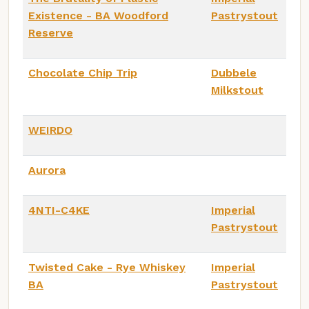
Existence - BA Woodford
Pastrystout
Reserve
Chocolate Chip Trip
Dubbele
Milkstout
WEIRDO
Aurora
4NTI-C4KE
Imperial
Pastrystout
Twisted Cake - Rye Whiskey
Imperial
BA
Pastrystout