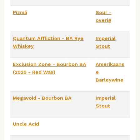
Pizmă
Sour -
overig
Quantum Affliction - BA Rye
Imperial
Whiskey
Stout
Exclusion Zone - Bourbon BA
Amerikaans
(2020 - Red Wax)
e
Barleywine
Megavoid - Bourbon BA
Imperial
Stout
Uncle Acid