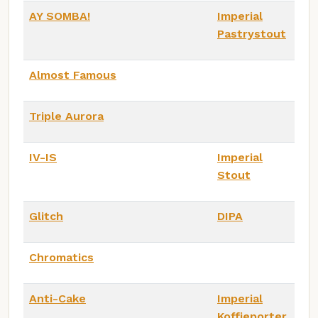
AY SOMBA!
Imperial
Pastrystout
Almost Famous
Triple Aurora
IV-IS
Imperial
Stout
Glitch
DIPA
Chromatics
Anti-Cake
Imperial
Koffieporter