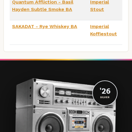
Quantum Affliction - Basil
Imperial
Hayden Subtle Smoke BA
Stout
SAKADAT - Rye Whiskey BA
Imperial
Koffiestout
'26
SILVER