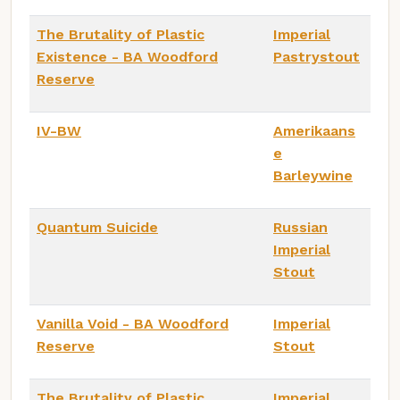
The Brutality of Plastic
Imperial
Existence - BA Woodford
Pastrystout
Reserve
IV-BW
Amerikaans
e
Barleywine
Quantum Suicide
Russian
Imperial
Stout
Vanilla Void - BA Woodford
Imperial
Reserve
Stout
The Brutality of Plastic
Imperial