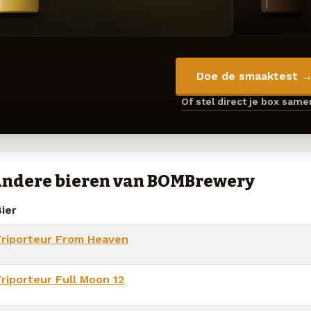
Doe de smaaktest 
Of stel direct je box sam
ndere bieren van BOMBrewery
ier
Triporteur From Heaven
Triporteur Full Moon 12