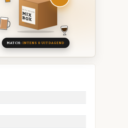
DEZE MAAND
MIX
BOX
8 BIEREN
MATCH:
INTENS & UITDAGEND