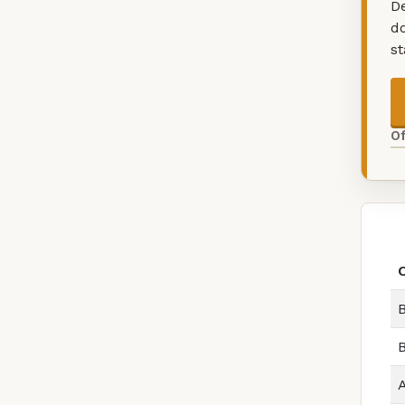
De
d
s
O
B