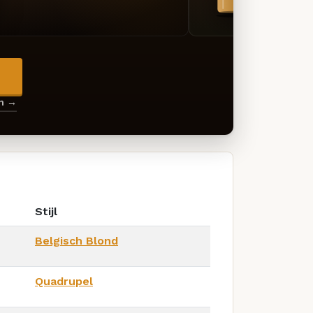
→
en →
Stijl
Belgisch Blond
Quadrupel