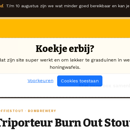
d.
T/m 10 augustus zijn we wat minder goed bereikbaar en kan je 
Koekje erbij?
dat zijn site super werkt en om lekker te grasduinen in we
honingwafels.
Voorkeuren
Cookies toestaan
Stel jouw box samen
OFFIESTOUT · BOMBREWERY
Triporteur Burn Out Stou