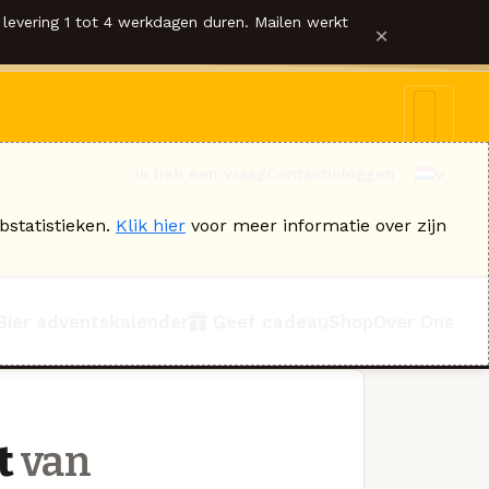
levering 1 tot 4 werkdagen duren. Mailen werkt
×
Ik heb een vraag
Contact
Inloggen
bstatistieken.
Klik hier
voor meer informatie over zijn
Bier adventskalender
Geef cadeau
Shop
Over Ons
t
van