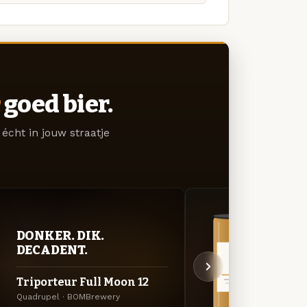
goed bier.
écht in jouw straatje
DONKER. DIK.
VER
DECADENT.
UIT
Triporteur Full Moon 12
Trip
Quadrupel · BOMBrewery
Belgis