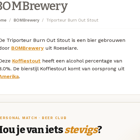
BOMBrewery
ome
BOMBrewery
Triporteur Burn Out Stout
De Triporteur Burn Out Stout is een bier gebrouwen
door
BOMBrewery
uit Roeselare.
Deze
Koffiestout
heeft een alcohol percentage van
8.0%. De bierstijl Koffiestout komt van oorsprong uit
Amerika
.
ERSONAL MATCH · BEER CLUB
ou je van iets
stevigs
?