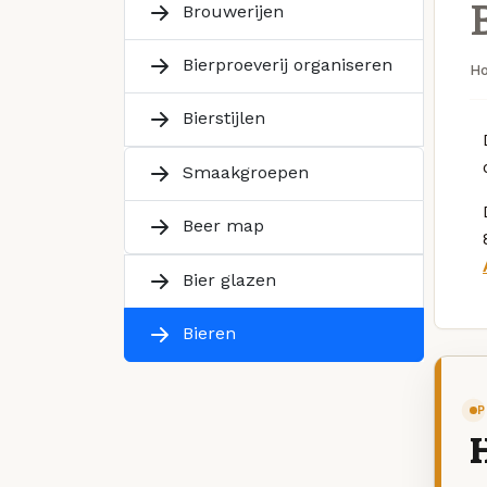
Brouwerijen
Bierproeverij organiseren
H
Bierstijlen
Smaakgroepen
Beer map
Bier glazen
Bieren
P
H