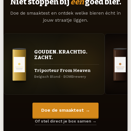
Niet stoppen bij
één
goed bier.
Doe de smaaktest en ontdek welke bieren écht in
jouw straatje liggen.
GOUDEN. KRACHTIG.
ZACHT.
Triporteur From Heaven
Belgisch Blond · BOMBrewery
Doe de smaaktest →
Of stel direct je box samen →