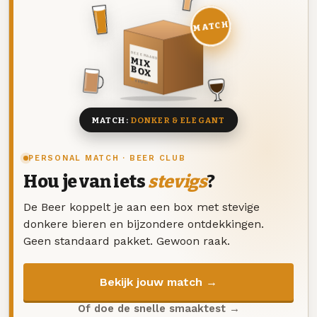
MATCH
DEZE MAAND
MIX
BOX
8 BIEREN
MATCH:
DONKER & ELEGANT
PERSONAL MATCH · BEER CLUB
Hou je van iets
stevigs
?
De Beer koppelt je aan een box met stevige
donkere bieren en bijzondere ontdekkingen.
Geen standaard pakket. Gewoon raak.
Bekijk jouw match →
Of doe de snelle smaaktest →