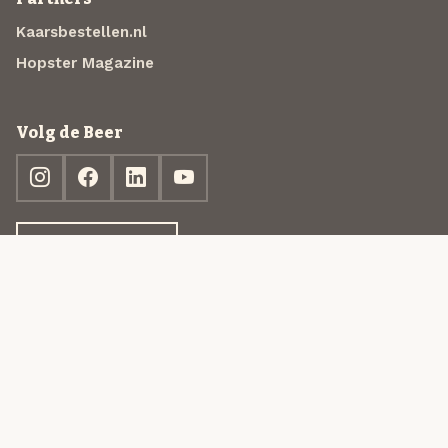
Kaarsbestellen.nl
Hopster Magazine
Volg de Beer
Ontdek jouw box
© 2013-2026 Beer in a Box BV