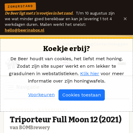
ZOMERSTAND
De Beer ligt met z'n voetjes in het zand.
T/m 10 augustus zijn
×
we wat minder goed bereikbaar en kan je levering 1 tot 4
werkdagen duren. Mailen werkt het snelst:
hello@beerinabox.nl
Ik heb een vraag
Contact
Inloggen
Koekje erbij?
De Beer houdt van cookies, het liefst met honing.
Zodat zijn site super werkt en om lekker te
grasduinen in webstatistieken.
Klik hier
voor meer
informatie over zijn honingwafels.
Navigatie
Voorkeuren
Cookies toestaan
QUADRUPEL · BOMBREWERY
Triporteur Full Moon 12 (2021)
van BOMBrewery