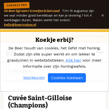
ZOMERSTAND
De Beer ligt met z'n voetjes in het zand.
T/m 10 augustus zijn
×
we wat minder goed bereikbaar en kan je levering 1 tot 4
werkdagen duren. Mailen werkt het snelst:
hello@beerinabox.nl
Ik heb een vraag
Contact
Inloggen
Koekje erbij?
De Beer houdt van cookies, het liefst met honing.
Zodat zijn site super werkt en om lekker te
grasduinen in webstatistieken.
Klik hier
voor meer
informatie over zijn honingwafels.
Navigatie
Voorkeuren
Cookies toestaan
LAMBIEK · BRASSERIE CANTILLON
Cuvée Saint-Gilloise
(Champions)