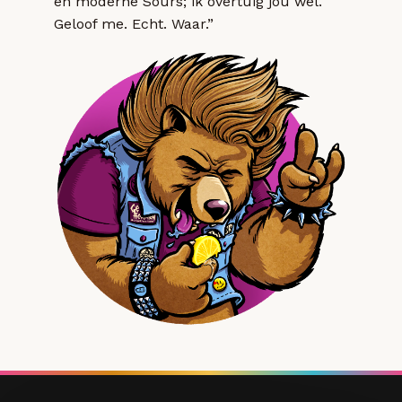
en moderne Sours; ik overtuig jou wel.
Geloof me. Echt. Waar.”