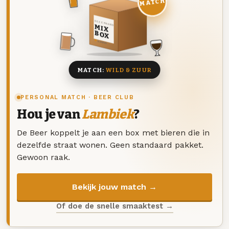
MATCH
DEZE MAAND
MIX
BOX
8 BIEREN
MATCH:
WILD & ZUUR
PERSONAL MATCH · BEER CLUB
Hou je van
Lambiek
?
De Beer koppelt je aan een box met bieren die in
dezelfde straat wonen. Geen standaard pakket.
Gewoon raak.
Bekijk jouw match →
Of doe de snelle smaaktest →