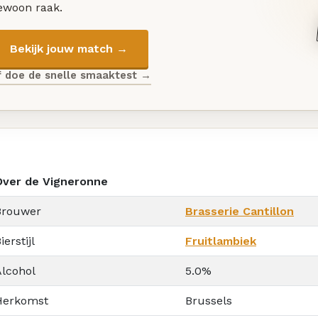
ewoon raak.
Bekijk jouw match →
f doe de snelle smaaktest →
Over de Vigneronne
Brouwer
Brasserie Cantillon
ierstijl
Fruitlambiek
Alcohol
5.0%
Herkomst
Brussels