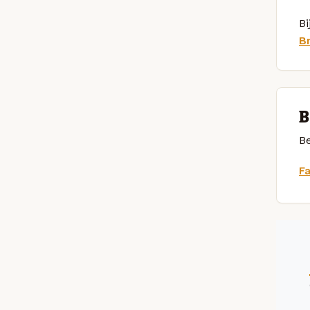
Bi
B
B
Be
F