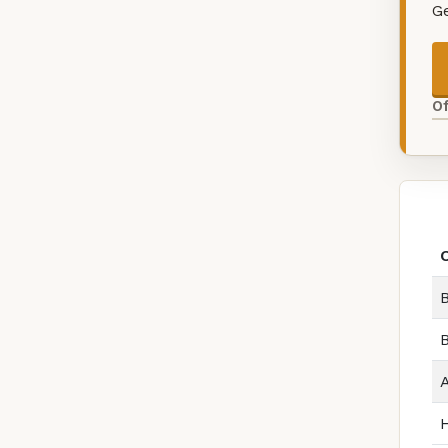
G
O
B