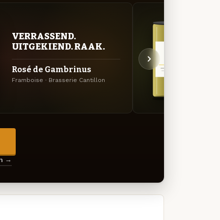
VERRASSEND.
ZUU
UITGEKIEND. RAAK.
AVO
Rosé de Gambrinus
Clas
Framboise · Brasserie Cantillon
Gueuze
→
en →