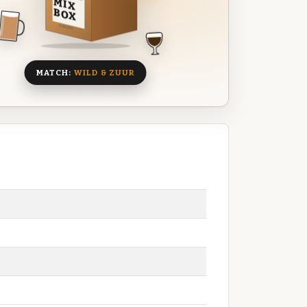
MIX
BOX
8 BIEREN
MATCH:
WILD & ZUUR