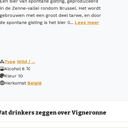
Een bier van spontane gisting, geproduceerd
in de Zenne-vallei rondom Brussel. Het wordt
gebrouwen met een groot deel tarwe, en door
de spontane gisting is het bier li...
Lees meer
Type
Wild / ...
Alcohol
6
Kleur
10
Herkomst
België
at drinkers zeggen over Vigneronne