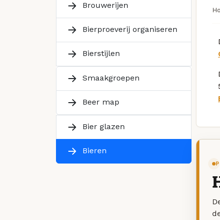
Brouwerijen
H
Bierproeverij organiseren
Bierstijlen
Smaakgroepen
Beer map
Bier glazen
Bieren
P
De
d