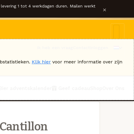
levering 1 tot 4 werkdagen duren. Mailen werkt
×
Ik heb een vraag
Contact
Inloggen
bstatistieken.
Klik hier
voor meer informatie over zijn
Bier adventskalender
Geef cadeau
Shop
Over Ons
 Cantillon