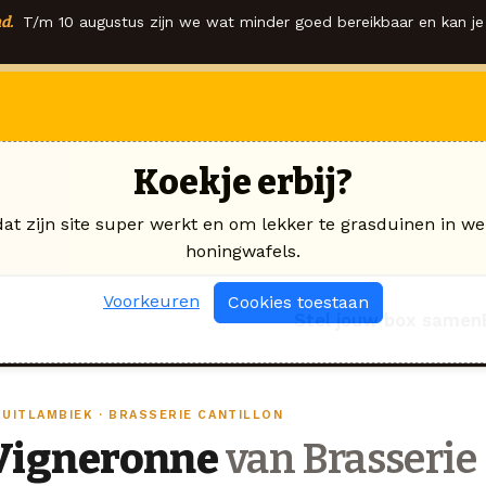
d.
T/m 10 augustus zijn we wat minder goed bereikbaar en kan je 
Koekje erbij?
dat zijn site super werkt en om lekker te grasduinen in we
honingwafels.
Voorkeuren
Cookies toestaan
Stel jouw box samen
RUITLAMBIEK · BRASSERIE CANTILLON
Vigneronne
van Brasserie