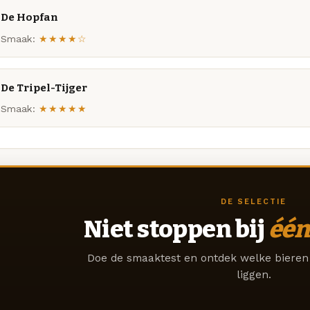
De Hopfan
Smaak:
★★★★☆
De Tripel-Tijger
Smaak:
★★★★★
DE SELECTIE
Niet stoppen bij
één
Doe de smaaktest en ontdek welke bieren 
liggen.